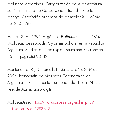
Moluscos Argentinos: Categorización de la Malacofauna
según su Estado de Conservación -1ra ed.-. Puerto
Madryn: Asociación Argentina de Malacología – ASAM.
pp. 280—283
Miquel, S. E., 1991. El género
s Leach, 1814
Bulimulu
(Mollusca, Gastropoda, Stylommatophora) en la República
Argentina. Studies on Neotropical Fauna and Environment
26 (2): página(s) 93-112
Montenegro, R., D. Forcelli, E. Salas Oroño, S. Miquel,
2024. Iconografía de Moluscos Continentales de
Argentina – Primera parte. Fundación de Historia Natural
Félix de Azara. Libro digital
MolluscaBase:
https://molluscabase.org/aphia.php?
p=taxdetails&id=1288752