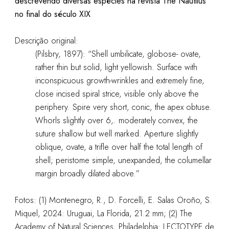
descrevendo diversas espécies na revista The Nautilus
no final do século XIX
Descrição original:
(Pilsbry, 1897): “Shell umbilicate, globose- ovate,
rather thin but solid, light yellowish. Surface with
inconspicuous growth-wrinkles and extremely fine,
close incised spiral strice, visible only above the
periphery. Spire very short, conic, the apex obtuse.
Whorls slightly over 6,. moderately convex, the
suture shallow but well marked. Aperture slightly
oblique, ovate, a trifle over half the total length of
shell; peristome simple, unexpanded, the columellar
margin broadly dilated above.”
Fotos: (1) Montenegro, R., D. Forcelli, E. Salas Oroño, S.
Miquel, 2024: Uruguai, La Florida, 21.2 mm; (2) The
Academy of Natural Sciences, Philadelphia: LECTOTYPE de