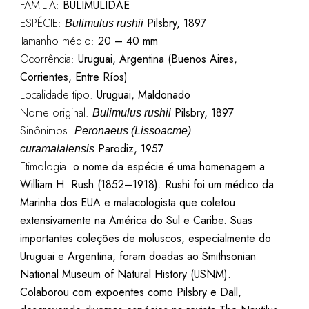
FAMÍLIA:
BULIMULIDAE
ESPÉCIE:
Pilsbry, 1897
Bulimulus rushii
Tamanho médio:
20 – 40 mm
Ocorrência:
Uruguai, Argentina (Buenos Aires,
Corrientes, Entre Ríos)
Localidade tipo:
Uruguai, Maldonado
Nome original:
Pilsbry, 1897
Bulimulus rushii
Sinônimos:
Peronaeus (Lissoacme)
Parodiz, 1957
curamalalensis
Etimologia:
o nome da espécie é uma homenagem a
William H. Rush (1852–1918). Rushi foi um médico da
Marinha dos EUA e malacologista que coletou
extensivamente na América do Sul e Caribe. Suas
importantes coleções de moluscos, especialmente do
Uruguai e Argentina, foram doadas ao Smithsonian
National Museum of Natural History (USNM).
Colaborou com expoentes como Pilsbry e Dall,