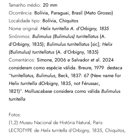
Tamanho médio:
20 mm
Ocorrência:
Bolívia, Paraguai, Brasil (Mato Grosso)
Localidade tipo:
Bolívia, Chiquitos
Nome original:
Helix turritella A. d’Orbigny, 1835
Sinônimos:
Bulimulus (Bulimulus) turritellatus
(A.
d’Orbigny, 1835);
Bulimulus turritellatus
[sic];
Helix
(Bulimulus) turritellatus
(A. d’Orbigny, 1835)
Comentários:
Simone, 2006 e Salvador et al. 2024
consideram como espécie válida. Breure, 1979 destaca
“t
urritellatus, Bulimulus
, Beck, 1837: 67 (New name for
Helix turritella
dOrbigny, 1835, not Férussac,
1821)”. Molluscabase considera como válida
Bulimulus
turritella
Fotos:
(1,2) Museu Nacional de História Natural, Paris:
LECTOTYPE de
Helix
turritella
d’Orbigny, 1835, Chiquitos,