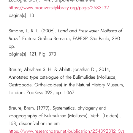
https://www.biodiversitylibrary.org/page/2633132
página(s): 13
Simone, L. R. L. (2006).
Land and Freshwater Molluscs of
Brazil
. Editora Gráfica Bernardi, FAPESP. São Paulo, 390
pp.
página(s): 121, Fig. 373
Breure, Abraham S. H. & Ablett, Jonathan D., 2014,
Annotated type catalogue of the Bulimulidae (Mollusca,
Gastropoda, Orthalicoidea) in the Natural History Museum,
London, ZooKeys 392, pp. 1-367
Breure, Bram. (1979). Systematics, phylogeny and
zoogeography of Bulimulinae (Mollusca). Verh. (Leiden)..
168, disponível online em
https://www.researchgate.net/publication/254892812_Sys