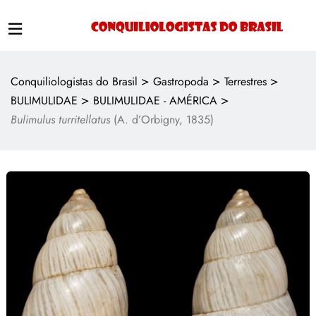
>
>
>
Conquiliologistas do Brasil
Gastropoda
Terrestres
>
>
BULIMULIDAE
BULIMULIDAE - AMÉRICA
Bulimulus turritellatus
(A. d’Orbigny, 1835)