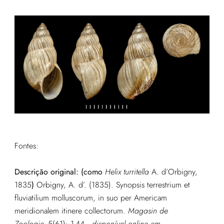
Fontes:
Descrição original: (como
Helix turritella
A. d’Orbigny,
1835
)
Orbigny, A. d’. (1835). Synopsis terrestrium et
fluviatilium molluscorum, in suo per Americam
meridionalem itinere collectorum.
Magasin de
Zoologie.
5(61): 1-44.
,
disponível online em