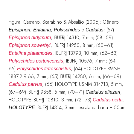
Figura:
Caetano, Scarabino & Absalão (2006):
Gênero
,
,
e
: (57)
Episiphon
Entalina
Polyschides
Cadulus
, IBUFRJ 14310, 7 mm; (58–59)
Episiphon didymum
, IBUFRJ 14250, 8 mm; (60–61)
Episiphon sowerbyi
, IBUFRJ 13793, 10 mm; (62–63)
Entalina platamodes
, IBUFRJ 10576, 7 mm; (64–
Polyschides portoricensis
65)
, (64) HOLOTYPE BMNH
Polyschides tetraschistus
1887.2.9.66, 7 mm, (65) IBUFRJ 14280, 6 mm; (66–69)
, (66) HOLOTYPE USNM 314713, 5 mm,
Cadulus parvus
(67–69) IBUFRJ 9858, 5 mm; (70–71)
,
Cadulus eliezeri
HOLOTYPE IBUFRJ 10810, 3 mm; (72–73)
Cadulus nerta
,
IBUFRJ 14314, 3 mm. escala da barra = 50um
HOLOTYPE