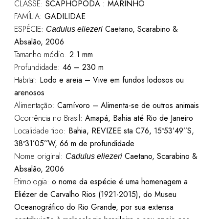
CLASSE:
SCAPHOPODA : MARINHO
FAMÍLIA:
GADILIDAE
ESPÉCIE:
Caetano, Scarabino &
Cadulus eliezeri
Absalão, 2006
Tamanho médio:
2.1 mm
Profundidade:
46 – 230 m
Habitat:
Lodo e areia – Vive em fundos lodosos ou
arenosos
Alimentação:
Carnívoro – Alimenta-se de outros animais
Ocorrência no Brasil:
Amapá, Bahia até Rio de Janeiro
Localidade tipo:
Bahia, REVIZEE sta C76, 15º53’49’’S,
38º31’05’’W, 66 m de profundidade
Nome original:
Caetano, Scarabino &
Cadulus eliezeri
Absalão, 2006
Etimologia:
o nome da espécie é uma homenagem a
Eliézer de Carvalho Rios (1921-2015), do Museu
Oceanográfico do Rio Grande, por sua extensa