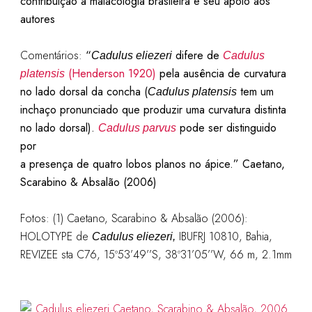
contribuição à malacologia brasileira e seu apoio aos
autores
Comentários:
“
difere de
Cadulus eliezeri
Cadulus
(Henderson 1920)
pela ausência de curvatura
platensis
no lado dorsal da concha (
tem um
Cadulus platensis
inchaço pronunciado que produzir uma curvatura distinta
no lado dorsal).
pode ser distinguido
Cadulus parvus
por
a presença de quatro lobos planos no ápice.
”
Caetano,
Scarabino & Absalão (2006)
Fotos: (1)
Caetano, Scarabino & Absalão (2006):
HOLOTYPE de
IBUFRJ 10810, Bahia,
Cadulus eliezeri,
REVIZEE sta C76, 15º53’49’’S, 38º31’05’’W, 66 m, 2.1mm