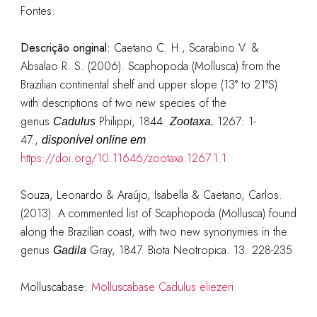
Fontes:
Descrição original:
Caetano C. H., Scarabino V. &
Absalao R. S. (2006). Scaphopoda (Mollusca) from the
Brazilian continental shelf and upper slope (13° to 21°S)
with descriptions of two new species of the
genus
Philippi, 1844.
1267: 1-
Cadulus
Zootaxa.
47.
,
disponível online em
https://doi.org/10.11646/zootaxa.1267.1.1
Souza, Leonardo & Araújo, Isabella & Caetano, Carlos.
(2013). A commented list of Scaphopoda (Mollusca) found
along the Brazilian coast, with two new synonymies in the
genus
Gray, 1847. Biota Neotropica. 13. 228-235
Gadila
Molluscabase:
Molluscabase Cadulus eliezeri