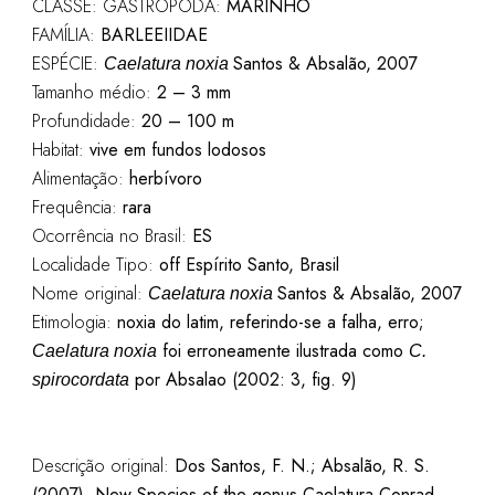
CLASSE: GASTROPODA:
MARINHO
FAMÍLIA:
BARLEEIIDAE
ESPÉCIE:
Santos & Absalão, 2007
Caelatura noxia
Tamanho médio:
2 – 3 mm
Profundidade:
20 – 100 m
Habitat:
vive em fundos lodosos
Alimentação:
herbívoro
Frequência:
rara
Ocorrência no Brasil:
ES
Localidade Tipo:
off Espírito Santo, Brasil
Nome original:
Santos & Absalão, 2007
Caelatura noxia
Etimologia:
noxia do latim, referindo-se a falha, erro;
foi erroneamente ilustrada como
Caelatura noxia
C.
por Absalao (2002: 3, fig. 9)
spirocordata
Descrição original:
Dos Santos, F. N.; Absalão, R. S.
(2007). New Species of the genus Caelatura Conrad,