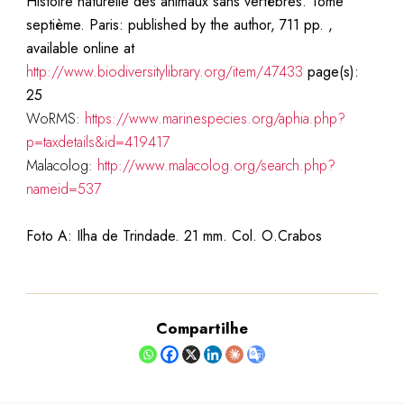
Histoire naturelle des animaux sans vertèbres. Tome
septième. Paris: published by the author, 711 pp. ,
available online at
http://www.biodiversitylibrary.org/item/47433
page(s):
25
WoRMS:
https://www.marinespecies.org/aphia.php?
p=taxdetails&id=419417
Malacolog:
http://www.malacolog.org/search.php?
nameid=537
Foto A: Ilha de Trindade. 21 mm. Col. O.Crabos
Compartilhe