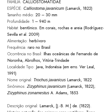
FAMÍLIA:
CALLIOSTOMATIDAE
ESPÉCIE:
(Lamarck, 1822)
Calliostoma javanicum
Tamanho médio:
20 – 30 mm
Profundidade:
1 – 940 m
Habitat:
bentônico. Em corais, rochas e areia (Rodríguez-
Sevilla et al. 2009)
Alimentação:
herbívoro
Frequência:
raro no Brasil
Ocorrência no Brasil:
Ilhas oceânicas de Fernando de
Noronha, Abrolhos, Vitória-Trindade
Localidade Tipo:
Java, Indonésia (em erro. Ver Leal,
1991)
Nome original:
Lamarck, 1822
Trochus javanicus
Sinônimos:
(Lamarck, 1822);
Zizyphinus javanicum
A. Adams, 1853
Zizyphinus zonamestus
Descrição original:
Lamarck, [J.-B. M.] de. (1822).