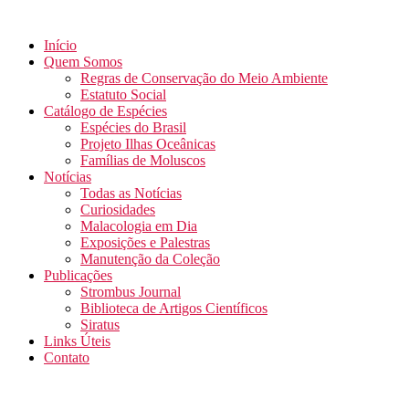
Início
Quem Somos
Regras de Conservação do Meio Ambiente
Estatuto Social
Catálogo de Espécies
Espécies do Brasil
Projeto Ilhas Oceânicas
Famílias de Moluscos
Notícias
Todas as Notícias
Curiosidades
Malacologia em Dia
Exposições e Palestras
Manutenção da Coleção
Publicações
Strombus Journal
Biblioteca de Artigos Científicos
Siratus
Links Úteis
Contato