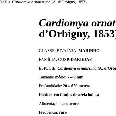
IDAE
>
Cardiomya ornatissima
(A. d’Orbigny, 1853)
Cardiomya ornat
d’Orbigny, 1853
CLASSE: BIVALVIA:
MARINHO
FAMÍLIA:
CUSPIDARIIDAE
ESPÉCIE:
Cardiomya ornatissima
(A. d’Orbi
Tamanho médio:
7 – 9 mm
Profundidade:
20 – 620 metros
Habitat:
em fundos de areia lodosa
Alimentação:
carnívoro
Frequência:
raro