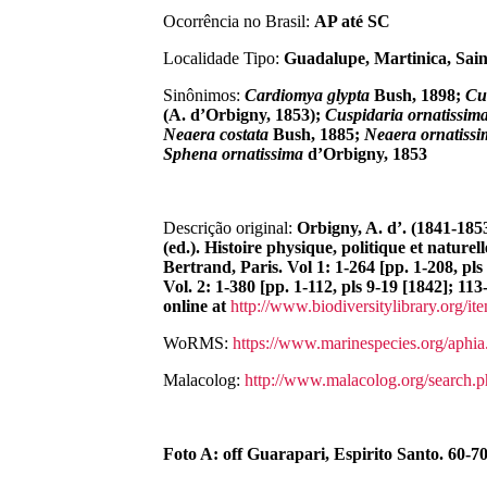
Ocorrência no Brasil:
AP até SC
Localidade Tipo:
Guadalupe, Martinica, Sai
Sinônimos:
Cardiomya glypta
Bush, 1898;
Cu
(A. d’Orbigny, 1853);
Cuspidaria ornatissim
Neaera costata
Bush, 1885;
Neaera ornatissi
Sphena ornatissima
d’Orbigny, 1853
Descrição original:
Orbigny, A. d’. (1841-1853
(ed.). Histoire physique, politique et naturel
Bertrand, Paris. Vol 1: 1-264 [pp. 1-208, pls
Vol. 2: 1-380 [pp. 1-112, pls 9-19 [1842]; 113-
online at
http://www.biodiversitylibrary.org/i
WoRMS:
https://www.marinespecies.org/aphi
Malacolog:
http://www.malacolog.org/search
Foto A:
off Guarapari, Espirito Santo
. 60-7