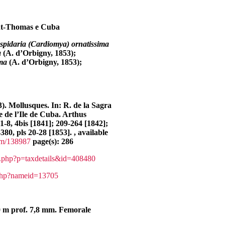
nt-Thomas e Cuba
spidaria (Cardiomya) ornatissima
a
(A. d’Orbigny, 1853);
ma
(A. d’Orbigny, 1853);
). Mollusques. In: R. de la Sagra
le de l’Ile de Cuba. Arthus
 1-8, 4bis [1841]; 209-264 [1842];
380, pls 20-28 [1853]. , available
tem/138987
page(s): 286
a.php?p=taxdetails&id=408480
.php?nameid=13705
0 m prof. 7,8 mm. Femorale