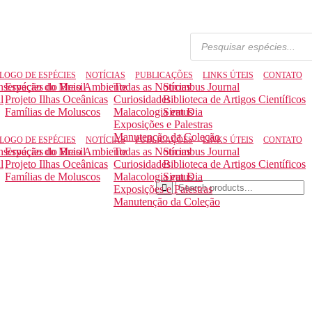
LOGO DE ESPÉCIES
NOTÍCIAS
PUBLICAÇÕES
LINKS ÚTEIS
CONTATO
nservação do Meio Ambiente
Espécies do Brasil
Todas as Notícias
Strombus Journal
l
Projeto Ilhas Oceânicas
Curiosidades
Biblioteca de Artigos Científicos
Famílias de Moluscos
Malacologia em Dia
Siratus
Exposições e Palestras
Manutenção da Coleção
LOGO DE ESPÉCIES
NOTÍCIAS
PUBLICAÇÕES
LINKS ÚTEIS
CONTATO
nservação do Meio Ambiente
Espécies do Brasil
Todas as Notícias
Strombus Journal
l
Projeto Ilhas Oceânicas
Curiosidades
Biblioteca de Artigos Científicos
Famílias de Moluscos
Malacologia em Dia
Siratus
Exposições e Palestras
Manutenção da Coleção