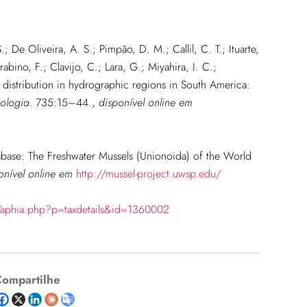
; De Oliveira, A. S.; Pimpão, D. M.; Callil, C. T.; Ituarte,
abino, F.; Clavijo, C.; Lara, G.; Miyahira, I. C.;
e distribution in hydrographic regions in South America:
ologia.
735:15–44.
,
disponível online em
base: The Freshwater Mussels (Unionoida) of the World
onível online em
http://mussel-project.uwsp.edu/
/aphia.php?p=taxdetails&id=1360002
ompartilhe