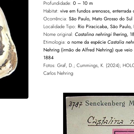
Profundidade:
0 – 10 m
Habitat:
vive em fundos arenosos, enterrada 
Ocorrência:
São Paulo, Mato Grosso do Sul
Localidade Tipo:
Rio Piracicaba, São Paulo, 
Nome original:
Castalina nehringi
Ihering, 1
Etimologia:
o nome da espécie
Castalia nehr
Nehring (irmão de Alfred Nehring) que veio 
1884
Fotos:
Graf, D.; Cummings, K. (2024); HOLO
Carlos Nehring