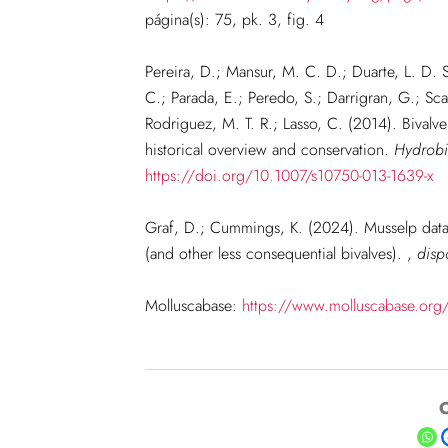
página(s): 75, pk. 3, fig. 4
Pereira, D.; Mansur, M. C. D.; Duarte, L. D. S.
C.; Parada, E.; Peredo, S.; Darrigran, G.; Scar
Rodriguez, M. T. R.; Lasso, C. (2014). Bivalv
historical overview and conservation.
Hydrobi
https://doi.org/10.1007/s10750-013-1639-x
Graf, D.; Cummings, K. (2024). Musselp data
(and other less consequential bivalves).
,
disp
Molluscabase:
https://www.molluscabase.org
C