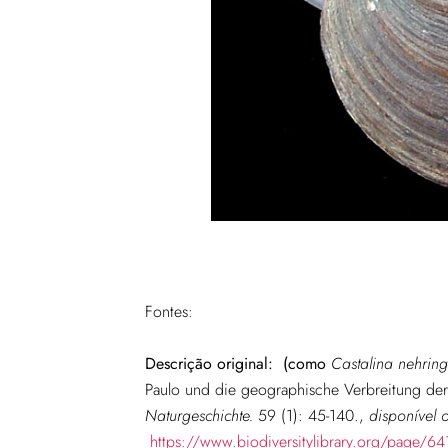
Fontes:
Descrição original:
(como
Castalina nehring
Paulo und die geographische Verbreitung de
Naturgeschichte.
59 (1): 45-140.
,
disponível 
https://www.biodiversitylibrary.org/page/6