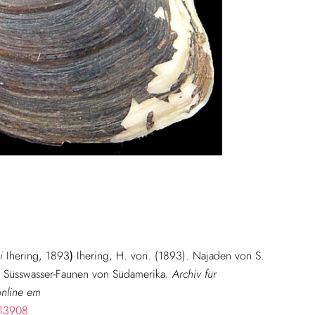
i
Ihering, 1893
)
Ihering, H. von. (1893). Najaden von S.
r Süsswasser-Faunen von Südamerika.
Archiv für
online em
413908