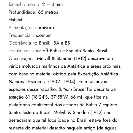
Tamanho médio:
2 – 3 mm
Profundidade:
66 metros
Habitat:
Alimentação:
carnívoro
Frequência:
incomum
Ocorrência no Brasil:
BA e ES
Localidade Tipo:
off Bahia e Espírito Santo, Br
asil
Observações:
Melvill & Standen (1912) descreveram
vários moluscos marinhos da Antártica e áreas próximas,
com base no material obtido pela Expedição Antártica
Nacional Escocesa (1902–1904). Entre as novas
espécies desse trabalho,
Bittium brucei
foi descrita da
estação 81 (18°24ʹS, 37°58ʹW, 66 m), que fica na
plataforma continental dos estados da Bahia / Espírito
Santo, leste do Brasil. Melvill & Standen (1912) não
destacaram que tal localidade no Brasil estava fora do
restante do material descrito naquele artigo (de águas