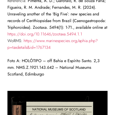
Referência:
Pimenta, A. D.; Garofalo, R. de Souza Faria;
Figueira, R. M. Andrade; Fernandes, M. R. (2024).
Unraveling another of the ‘Big Fiveʹ: new species and
records of Cerithiopsidae from Brazil (Caenogastropoda:
Triphoroidea). Zootaxa. 5494(1): 1-71., available online at
https://doi.org/10.11646/zootaxa.5494.1.1
WoRMS:
https://www.marinespecies.org/aphia.php?
p=taxdetails&id=1767134
Foto A: HOLÓTIPO – off Bahia e Espírito Santo. 2,3
mm.
NMS.Z.1921.143.642
–
National Museums
Scotland
, Edimburgo