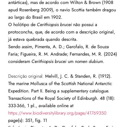
antárticas), mas de acordo com Wilton & Brown (1908
apud Rosenberg 2009), o navio Scottia também dragou
ao largo do Brasil em 1902.
O holótipo de
Cerithiopsis brucei
não possui a
protoconcha, que, de acordo com a descrição original,
já estava quebrada quando descrita.
Sendo assim, Pimenta, A. D.; Garofalo, R. de Souza
Faria; Figueira, R. M. Andrade; Fernandes, M. R. (2024)
consideram
Cerithiopsis brucei
um
nomen dubium
.
Descrição original:
Melvill, J. C. & Standen, R. (1912).
The marine Mollusca of the Scottish National Antarctic
Expedition. Part II. Being a supplementary catalogue.
Transactions of the Royal Society of Edinburgh. 48 (18):
333-366, 1 pl., available online at
https://www.biodiversitylibrary.org/page/41769350
page(s): 351, fig. 11