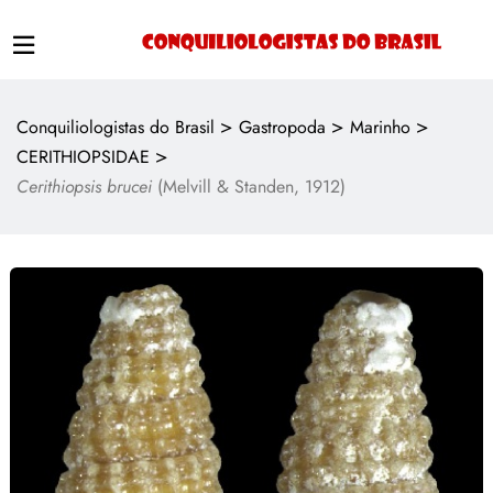
>
>
>
Conquiliologistas do Brasil
Gastropoda
Marinho
>
CERITHIOPSIDAE
Cerithiopsis brucei
(Melvill & Standen, 1912)