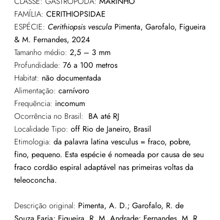
CLASSE: GASTROPODA:
MARINHO
FAMÍLIA:
CERITHIOPSIDAE
ESPÉCIE:
Cerithiopsis vescula
Pimenta, Garofalo, Figueira
& M. Fernandes, 2024
Tamanho médio:
2,5 – 3 mm
Profundidade:
76 a 100 metros
Habitat:
não documentada
Alimentação:
carnívoro
Frequência:
incomum
Ocorrência no Brasil:
BA até RJ
Localidade Tipo:
off Rio de Janeiro, Brasil
Etimologia:
da palavra latina vesculus = fraco, pobre,
fino, pequeno. Esta espécie é nomeada por causa de seu
fraco cordão espiral adaptável nas primeiras voltas da
teleoconcha.
Descrição original:
Pimenta, A. D.; Garofalo, R. de
Souza Faria; Figueira, R. M. Andrade; Fernandes, M. R.