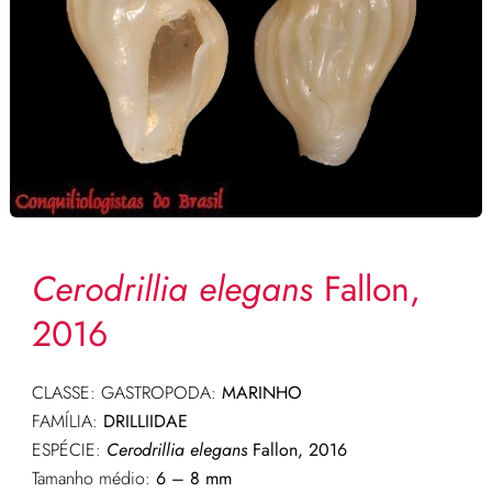
Cerodrillia elegans
Fallon,
2016
CLASSE: GASTROPODA:
MARINHO
FAMÍLIA:
DRILLIIDAE
ESPÉCIE:
Cerodrillia elegans
Fallon, 2016
Tamanho médio:
6 – 8 mm