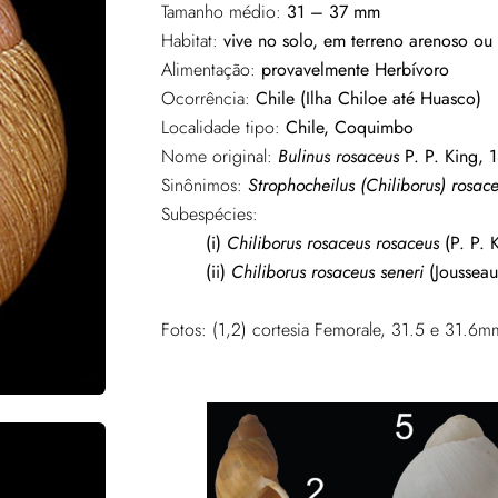
Tamanho médio:
31 – 37 mm
Habitat:
vive no solo, em terreno arenoso ou
Alimentação:
provavelmente Herbívoro
Ocorrência:
Chile (Ilha Chiloe até Huasco)
Localidade tipo:
Chile, Coquimbo
Nome original:
Bulinus rosaceus
P. P. King, 
Sinônimos:
Strophocheilus (Chiliborus) rosac
Subespécies:
(i)
Chiliborus rosaceus rosaceus
(P. P. 
(ii)
Chiliborus rosaceus seneri
(Joussea
Fotos: (1,2) cortesia Femorale, 31.5 e 31.6