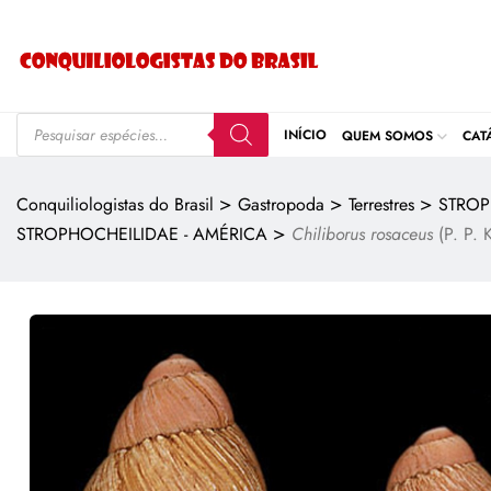
INÍCIO
QUEM SOMOS
CAT
>
>
>
Conquiliologistas do Brasil
Gastropoda
Terrestres
STROP
>
STROPHOCHEILIDAE - AMÉRICA
Chiliborus rosaceus
(P. P. 