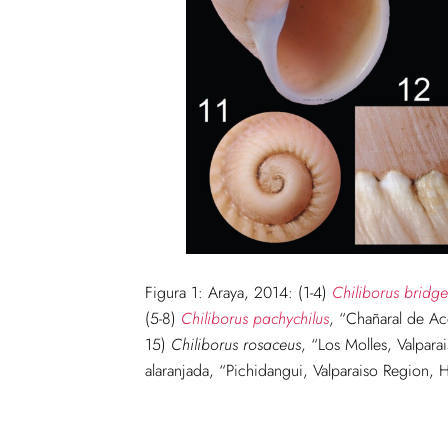
Figura 1: Araya, 2014: (1-4)
Chiliborus bridge
(5-8)
Chiliborus pachychilus
, “Chañaral de Ac
15)
Chiliborus rosaceus
, “Los Molles, Valpar
alaranjada, “Pichidangui, Valparaiso Region