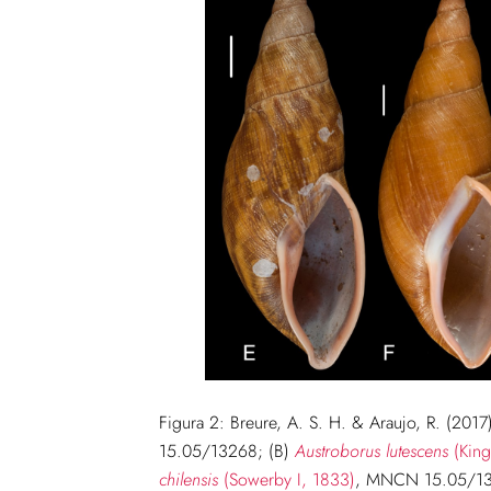
Figura 2:
Breure, A. S. H. & Araujo, R. (2017
15.05/13268; (B)
Austroborus lutescens
(King
chilensis
(Sowerby I, 1833)
, MNCN 15.05/13