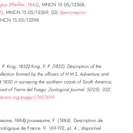
gius
(Pfeiffer, 1845)
, MNCN 15.05/13368;
1)
, MNCN 15.05/13369; (G)
Speironepion
MNCN 15.05/13298
. P. King, 1832
)
King, P. P. (1832). Description of the
llection formed by the officers of H.M.S. Adventure and
1830 in surveying the southern coasts of South America,
ast of Tierra del Fuego. Zoological Journal. 5(125): 332-
tylibrary.org/page/27657695
eaume, 1884
)
Jousseaume, F. (1884). Description de
oologique de France. 9: 169-192, pl. 4., disponível