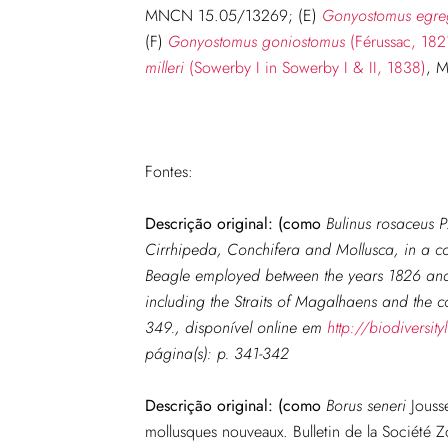
MNCN 15.05/13269; (E)
Gonyostomus egre
(F)
Gonyostomus goniostomus
(Férussac, 182
milleri
(Sowerby I in Sowerby I & II, 1838)
, 
Fontes:
Descrição original: (como
Bulinus rosaceus P
Cirrhipeda, Conchifera and Mollusca, in a co
Beagle employed between the years 1826 and 
including the Straits of Magalhaens and the co
349.
, disponível online em
http://biodiversi
página(s): p. 341-342
Descrição original: (como
Borus seneri
Jouss
mollusques nouveaux. Bulletin de la Société Z