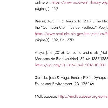
online em
https://www.biodiversitylibrary.
página(s): 169
Breure, A. S. H. & Araujo, R. (2017). The Neo
the “Comisión Científica del Pacífico.”. Peer
https://www.ncbi.nlm.nih.gov/pmc/article
página(s): 102, fig. 37D
Araya, J. F. (2016). On some land snails (Moll
Mexicana de Biodiversidad. 87(4): 1365-1368
https://doi.org/10.1016/j.rmb.2016.10.002
Stuardo, José & Vega, René. (1985). Synopsis 
Fauna and Environment. 20. 125-146
Molluscabase:
https://molluscabase.org/aph