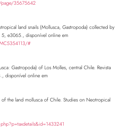
org/page/35675642
tropical land snails (Mollusca, Gastropoda) collected by
J. 5, e3065.
, disponível online em
s/PMC5354113/#
usca: Gastropoda) of Los Molles, central Chile. Revista
.
, disponível online em
of the land mollusca of Chile. Studies on Neotropical
ia.php?p=taxdetails&id=1433241