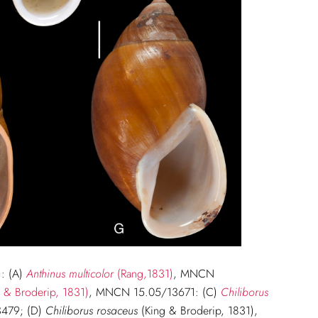
): (A)
Anthinus multicolor
(Rang,1831)
, MNCN
 & Broderip, 1831)
, MNCN 15.05/13671: (C)
Chiliborus
479; (D)
Chiliborus rosaceus
(King & Broderip, 1831),