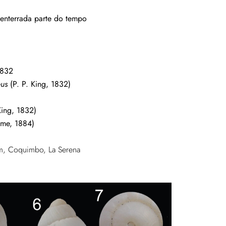
 enterrada parte do tempo
1832
eus
(P. P. King, 1832)
King, 1832)
ume, 1884)
mm, Coquimbo, La Serena