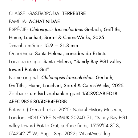
CLASSE: GASTROPODA:
TERRESTRE
FAMÍLIA:
ACHATINIDAE
ESPÉCIE:
Chilonopsis lanceoloideus
Gerlach, Griffiths,
Hume, Louchart, Sorrel & Cairns-Wicks, 2025
Tamanho médio:
15.9 – 21.3 mm
Ocorrência:
Santa Helena, considerado Extinto
Localidade tipo:
Santa Helena, “Sandy Bay PG1 valley
toward Potato Gut”
Nome original:
Chilonopsis lanceoloideus
Gerlach,
Griffiths, Hume, Louchart, Sorrel & Cairns-Wicks, 2025
Zoobank:
urn:lsid:zoobank.org:act:15C89CAB-ED18-
4EFC-9B26-805DFB4FF0BB
Fotos: (1) Gerlach et al. 2025: Natural History Museum,
London, HOLOTYPE NHMUK
20240171, “Sandy Bay PG1
valley toward Potato Gut, surface finds; 15°59′54.3″ S,
5°42′42.7″ W; Aug.–Sep. 2022; “AtlantAves” leg