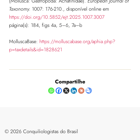
(Mollusca: Gastropoda: Achatinidae).
European Journal of
Taxonomy.
1007: 176-210.
, disponível online em
https://doi.org/10.5852/ejt.2025.1007.3007
página(s): 184, figs 4a, 5–6, 7a–b
MolluscaBase:
https://molluscabase.org/aphia.php?
p=taxdetails&id=1828621
Compartilhe
©️ 2026 Conquiliologistas do Brasil