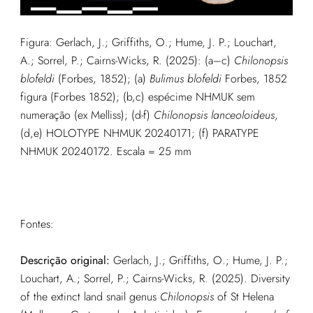
Figura: G
erlach, J.; Griffiths, O.; Hume, J. P.; Louchart,
A.; Sorrel, P.; Cairns-Wicks, R. (2025): (a–c)
Chilonopsis
blofeldi
(Forbes, 1852); (a)
Bulimus blofeldi
Forbes, 1852
figura (Forbes 1852); (b,c) espécime NHMUK sem
numeração (ex Melliss); (d-f)
Chilonopsis lanceoloideus
,
(d,e) HOLOTYPE NHMUK 20240171; (f) PARATYPE
NHMUK 20240172. Escala =
25 mm
Fontes:
Descrição original:
G
erlach, J.; Griffiths, O.; Hume, J. P.;
Louchart, A.; Sorrel, P.; Cairns-Wicks, R. (2025). Diversity
of the extinct land snail genus
Chilonopsis
of St Helena