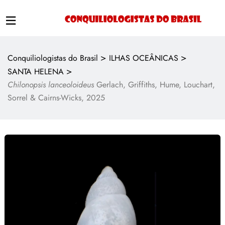
>
>
Conquiliologistas do Brasil
ILHAS OCEÂNICAS
>
SANTA HELENA
Chilonopsis lanceoloideus
Gerlach, Griffiths, Hume, Louchart,
Sorrel & Cairns-Wicks, 2025