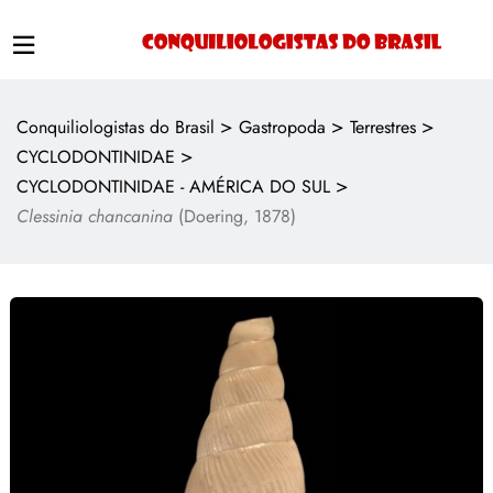
>
>
>
Conquiliologistas do Brasil
Gastropoda
Terrestres
>
CYCLODONTINIDAE
>
CYCLODONTINIDAE - AMÉRICA DO SUL
Clessinia chancanina
(Doering, 1878)