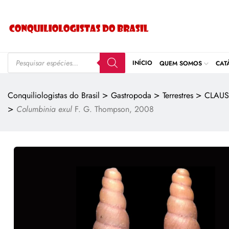
INÍCIO
QUEM SOMOS
CAT
>
>
>
Conquiliologistas do Brasil
Gastropoda
Terrestres
CLAUS
>
Columbinia exul
F. G. Thompson, 2008