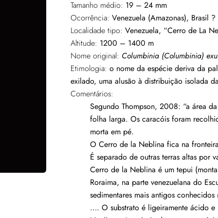
Tamanho médio:
19 – 24 mm
Ocorrência:
Venezuela (Amazonas), Brasil ?
Localidade tipo:
Venezuela, “Cerro de La Neb
Altitude:
1200 – 1400 m
Nome original:
Columbinia (Columbinia) exu
Etimologia:
o nome da espécie deriva da pal
exilado, uma alusão à distribuição isolada
Comentários:
Segundo Thompson, 2008: “a área da lo
folha larga. Os caracóis foram recolhi
morta em pé.
O Cerro de la Neblina fica na frontei
É separado de outras terras altas por v
Cerro de la Neblina é um tepui (monta
Roraima, na parte venezuelana do Escu
sedimentares mais antigos conhecidos
…. O substrato é ligeiramente ácido e