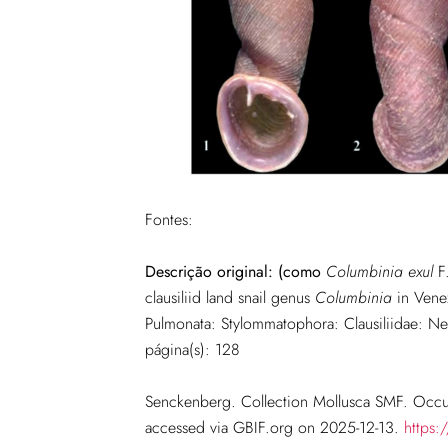
Fontes:
Descrição original: (como
Columbinia exul
F
clausiliid land snail genus
Columbinia
in Venez
Pulmonata: Stylommatophora: Clausiliidae: Ne
página(s): 128
Senckenberg. Collection Mollusca SMF. Occu
accessed via GBIF.org on 2025-12-13.
https