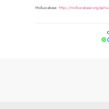
Molluscabase:
https://molluscabase.org/aph
C