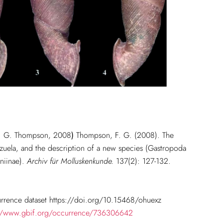
. G. Thompson, 2008
)
Thompson, F. G. (2008). The
uela, and the description of a new species (Gastropoda
niinae).
Archiv für Molluskenkunde.
137(2): 127-132.
rrence dataset https://doi.org/10.15468/ohuexz
://www.gbif.org/occurrence/736306642