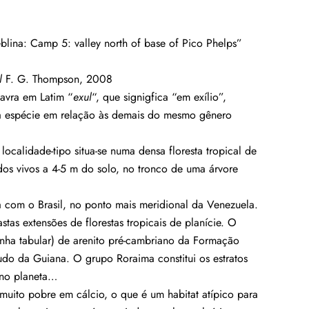
lina: Camp 5: valley north of base of Pico Phelps”
l
F. G. Thompson, 2008
avra em Latim “
exul
“, que signigfica “em exílio”,
 da espécie em relação às demais do mesmo gênero
calidade-tipo situa-se numa densa floresta tropical de
dos vivos a 4-5 m do solo, no tronco de uma árvore
ra com o Brasil, no ponto mais meridional da Venezuela.
astas extensões de florestas tropicais de planície. O
nha tabular) de arenito pré-cambriano da Formação
do da Guiana. O grupo Roraima constitui os estratos
 no planeta…
 muito pobre em cálcio, o que é um habitat atípico para