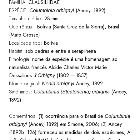
FAMÍLIA:
CLAUSILIIDAE
ESPÉCIE:
(Ancey, 1892)
Columbinia orbignyi
Tamanho médio:
28 mm
Ocorrência:
Bolívia (Santa Cruz de la Sierra), Brasil
(Mato Grosso)
Localidade tipo:
Bolívia
Habitat:
sob pedras e entre a serapilheira
Eimologia:
nome da espécie é uma homenagem ao
naturalista francês Alcide Charles Victor Marie
Dessalines d’
(1802 – 1857)
Orbigny
Nome original:
Ancey, 1892
Nenia orbignyi
Sinônimos:
(Ancey,
Columbinia (Steatonenia) orbignyi
1892)
Comentários:
(1) ocorrência para o Brasil de
Columbinia
(Ancey, 1892) em Simone, 2006; (2) Ancey
orbignyi
(1892b: 126) forneceu as medidas de dois espécimes, A