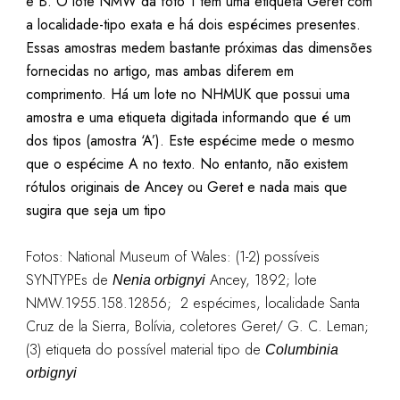
e B. O lote NMW da foto 1 tem uma etiqueta Geret com
a localidade-tipo exata e há dois espécimes presentes.
Essas amostras medem bastante próximas das dimensões
fornecidas no artigo, mas ambas diferem em
comprimento. Há um lote no NHMUK que possui uma
amostra e uma etiqueta digitada informando que é um
dos tipos (amostra ‘A’). Este espécime mede o mesmo
que o espécime A no texto. No entanto, não existem
rótulos originais de Ancey ou Geret e nada mais que
sugira que seja um tipo
Fotos: National Museum of Wales: (1-2) possíveis
SYNTYPEs de
Ancey, 1892; lote
Nenia orbignyi
NMW.1955.158.12856; 2 espécimes, localidade Santa
Cruz de la Sierra, Bolívia, coletores Geret/ G. C. Leman;
(3) etiqueta do possível material tipo de
Columbinia
orbignyi