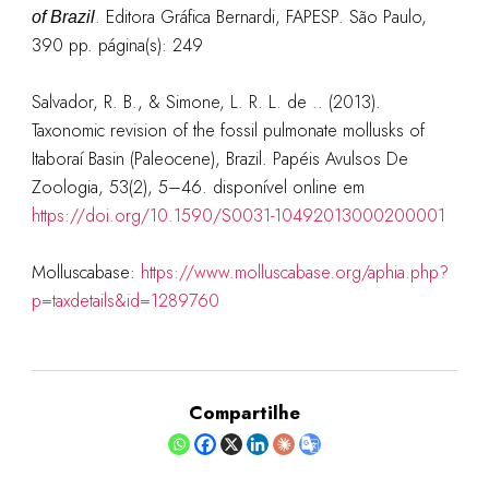
. Editora Gráfica Bernardi, FAPESP. São Paulo,
of Brazil
390 pp. página
(s): 249
Salvador, R. B., & Simone, L. R. L. de .. (2013).
Taxonomic revision of the fossil pulmonate mollusks of
Itaboraí Basin (Paleocene), Brazil. Papéis Avulsos De
Zoologia, 53(2), 5–46. disponível online em
https://doi.org/10.1590/S0031-10492013000200001
Molluscabase:
https://www.molluscabase.org/aphia.php?
p=taxdetails&id=1289760
Compartilhe