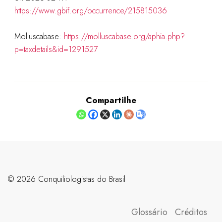
https://www.gbif.org/occurrence/215815036
Molluscabase:
https://molluscabase.org/aphia.php?
p=taxdetails&id=1291527
Compartilhe
©️ 2026 Conquiliologistas do Brasil
Glossário
Créditos