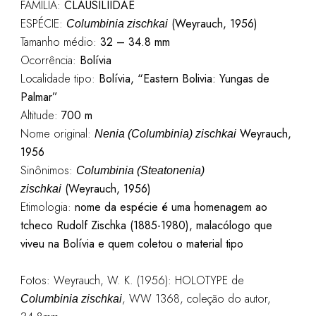
FAMÍLIA:
CLAUSILIIDAE
ESPÉCIE:
(Weyrauch, 1956)
Columbinia zischkai
Tamanho médio:
32 – 34.8 mm
Ocorrência:
Bolívia
Localidade tipo:
Bolívia, “Eastern Bolivia: Yungas de
Palmar”
Altitude:
700 m
Nome original:
Weyrauch,
Nenia (Columbinia) zischkai
1956
Sinônimos:
Columbinia (Steatonenia)
(Weyrauch, 1956)
zischkai
Etimologia:
nome da espécie é uma homenagem ao
tcheco Rudolf Zischka (1885-1980), malacólogo que
viveu na Bolívia e quem coletou o material tipo
Fotos:
Weyrauch, W. K. (1956): HOLOTYPE de
, WW 1368, coleção do autor,
Columbinia zischkai