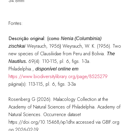
34.8mm
Fontes:
Descrição original: (como
Nenia (Columbinia)
Weyrauch, 1956
)
Weyrauch, W. K. (1956). Two
zischkai
new species of Clausiliidae from Peru and Bolivia.
The
69(4): 110-115, pl. 6, figs. 1-3a.
Nautilus.
Philadelphia.
,
disponível online em
https://www.biodiversitylibrary.org/page/8525279
página(s): 113-115, pl. 6, figs. 3-3a
Rosenberg G (2026). Malacology Collection at the
Academy of Natural Sciences of Philadelphia. Academy of
Natural Sciences. Occurrence dataset
https://doi.org/10.15468/xp1dhx accessed via GBIF.org
on 2026-02-19.