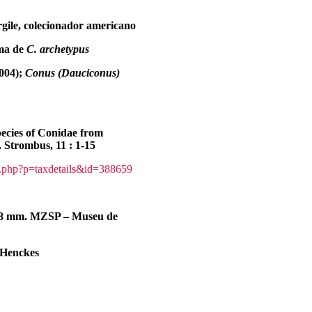
gile, colecionador americano
rma de
C.
archetypus
2004);
Conus (
Dauciconus
)
pecies of Conidae from
 Strombus, 11 : 1-15
a.php?p=taxdetails&id=388659
,8 mm. MZSP – Museu de
.Henckes