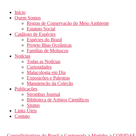
Início
Quem Somos
Regras de Conservação do Meio Ambiente
Estatuto Social
Catálogo de Espécies
Espécies do Brasil
Projeto Ilhas Oceânicas
Famílias de Moluscos
Notícias
Todas as Notícias
Curiosidades
Malacologia em Dia
Exposições e Palestras
Manutenção da Coleção
Publicações
Strombus Journal
Biblioteca de Artigos Científicos
Siratus
Links Úteis
Contato
Conquiliologistas do Brasil
>
Gastropoda
>
Marinho
>
CONIDAE