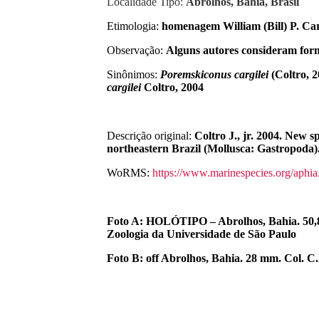
Localidade Tipo:
Abrolhos, Bahia, Brasil
Etimologia:
homenagem William (Bill) P. Car
Observação:
Alguns autores consideram fo
Sinônimos:
Poremskiconus
cargilei
(Coltro, 
cargilei
Coltro, 2004
Descrição original:
Coltro J., jr. 2004. New s
northeastern Brazil (Mollusca: Gastropoda).
WoRMS:
https://www.marinespecies.org/aphi
Foto A: HOLÓTIPO – Abrolhos, Bahia. 50
Zoologia da Universidade de São Paulo
Foto B: off Abrolhos, Bahia. 28 mm. Col. C