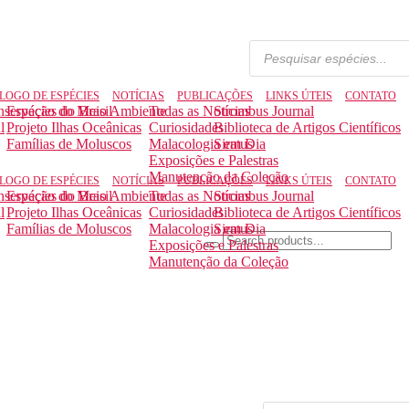
LOGO DE ESPÉCIES
NOTÍCIAS
PUBLICAÇÕES
LINKS ÚTEIS
CONTATO
nservação do Meio Ambiente
Espécies do Brasil
Todas as Notícias
Strombus Journal
l
Projeto Ilhas Oceânicas
Curiosidades
Biblioteca de Artigos Científicos
Famílias de Moluscos
Malacologia em Dia
Siratus
Exposições e Palestras
Manutenção da Coleção
LOGO DE ESPÉCIES
NOTÍCIAS
PUBLICAÇÕES
LINKS ÚTEIS
CONTATO
nservação do Meio Ambiente
Espécies do Brasil
Todas as Notícias
Strombus Journal
l
Projeto Ilhas Oceânicas
Curiosidades
Biblioteca de Artigos Científicos
Famílias de Moluscos
Malacologia em Dia
Siratus
Exposições e Palestras
Manutenção da Coleção