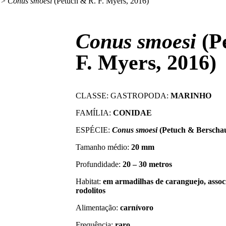
>
Conus smoesi
(Petuch & R. F. Myers, 2016)
Conus smoesi
(P
F. Myers, 2016)
CLASSE: GASTROPODA:
MARINHO
FAMÍLIA:
CONIDAE
ESPÉCIE:
Conus smoesi
(Petuch & Berschau
Tamanho médio:
20 mm
Profundidade:
20 – 30 metros
Habitat:
em
armadilhas
de caranguejo, associ
rodolitos
Alimentação:
carnívoro
Frequência:
raro