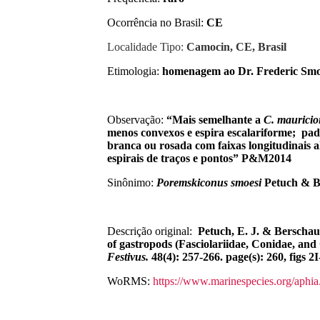
Ocorrência no Brasil:
CE
Localidade Tipo:
Camocin, CE, Brasil
Etimologia:
homenagem ao Dr. Frederic Smoe
Observação:
“Mais semelhante a
C.
mauricio
menos convexos e
espira escalariforme
; pad
branca ou rosada com faixas longitudinais a
espirais de traços e pontos” P&M2014
Sinônimo:
Poremskiconus
smoesi
Petuch
&
B
Descrição original:
Petuch, E. J. & Berschaue
of gastropods (Fasciolariidae, Conidae, and
Festivus.
48(4): 257-266. page(s): 260, figs 2
WoRMS:
https://www.marinespecies.org/aphi