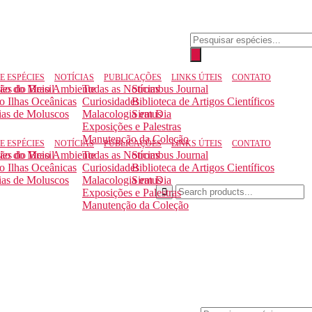
E ESPÉCIES
NOTÍCIAS
PUBLICAÇÕES
LINKS ÚTEIS
CONTATO
ção do Meio Ambiente
ies do Brasil
Todas as Notícias
Strombus Journal
to Ilhas Oceânicas
Curiosidades
Biblioteca de Artigos Científicos
ias de Moluscos
Malacologia em Dia
Siratus
Exposições e Palestras
Manutenção da Coleção
E ESPÉCIES
NOTÍCIAS
PUBLICAÇÕES
LINKS ÚTEIS
CONTATO
ção do Meio Ambiente
ies do Brasil
Todas as Notícias
Strombus Journal
to Ilhas Oceânicas
Curiosidades
Biblioteca de Artigos Científicos
ias de Moluscos
Malacologia em Dia
Siratus
Exposições e Palestras
Manutenção da Coleção