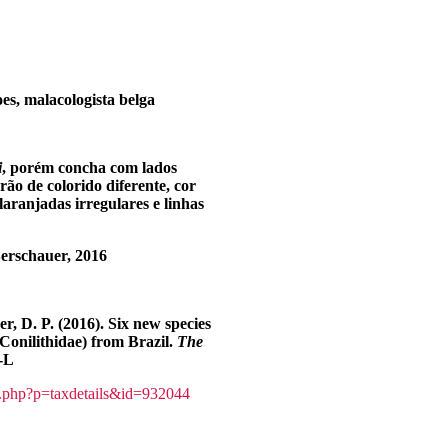
s, malacologista belga
i
, porém concha com lados
rão de colorido diferente, cor
laranjadas irregulares e linhas
erschauer
, 2016
r, D. P. (2016). Six new species
 Conilithidae) from Brazil.
The
I-L
a.php?p=taxdetails&id=932044