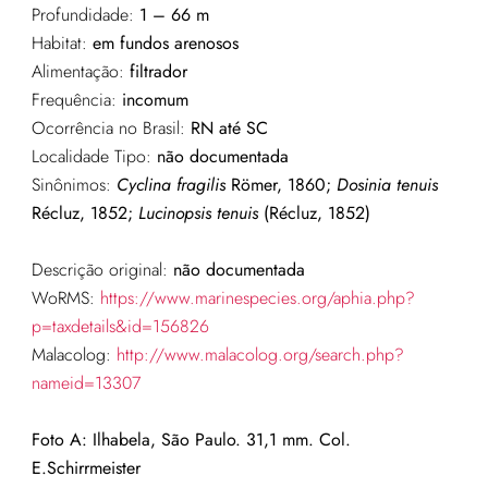
Profundidade:
1 – 66 m
Habitat:
em fundos arenosos
Alimentação:
filtrador
Frequência:
incomum
Ocorrência no Brasil:
RN até SC
Localidade Tipo:
não documentada
Sinônimos:
Cyclina fragilis
Römer, 1860;
Dosinia tenuis
Récluz, 1852;
Lucinopsis tenuis
(Récluz, 1852)
Descrição original:
não documentada
WoRMS:
https://www.marinespecies.org/aphia.php?
p=taxdetails&id=156826
Malacolog:
http://www.malacolog.org/search.php?
nameid=13307
Foto A: Ilhabela, São Paulo. 31,1 mm. Col.
E.Schirrmeister