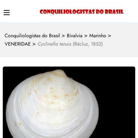
>
>
>
Conquiliologistas do Brasil
Bivalvia
Marinho
>
VENERIDAE
Cyclinella tenuis
(Récluz, 1852)