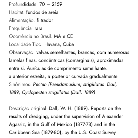
Profundidade:
70 – 2159
Habitat:
fundos de areia
Alimentação:
filtrador
Frequência:
rara
Ocorrência no Brasil:
MA e CE
Localidade Tipo:
Havana, Cuba
Observação:
valvas semelhantes, brancas, com numerosas
lamelas finas, concêntricas (
comarginais
), aproximadas
entre si. A
urículas de comprimento semelhante,
a
anterior
estreita
,
a posterior curvada gradualmente
Sinônimos:
Pecten (Pseudamusium) strigillatus Dall,
1889; Cyclopecten strigillatus (Dall, 1889)
Descrição original:
Dall, W. H. (1889). Reports on the
results of dredging, under the supervision of Alexander
Agassiz, in the Gulf of Mexico (1877-78) and in the
Caribbean Sea (1879-80), by the U.S. Coast Survey