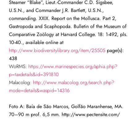
Steamer “Blake”, Lieut.-Commander C.D. Sigsbee,
U.S.N., and Commander J.R. Bartlett, U.S.N.,
commanding. XXIX. Report on the Mollusca. Part 2,
Gastropoda and Scaphopoda. Bulletin of the Museum of
Comparative Zoölogy at Harvard College. 18: 1-492, pls.
10-40., available online at
http://www.biodiversitylibrary.org/item/25505
page(s):
438
WoRMS:
https://www.marinespecies.org/aphia.php?
p=taxdetails&id=391810
Malacolog:
http://www.malacolog.org/search.php?
mode=details&waspid=14316
Foto A:
Baía de São Marcos,
Golfão Maranhense, MA.
70–90 m prof.
6,5 mm. http://www.pectensite.com/