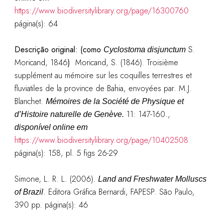
https://www.biodiversitylibrary.org/page/16300760
página(s): 64
Descrição original: (como
S.
Cyclostoma disjunctum
Moricand, 1846
)
Moricand, S. (1846). Troisième
supplément au mémoire sur les coquilles terrestres et
fluviatiles de la province de Bahia, envoyées par. M.J.
Blanchet.
Mémoires de la Société de Physique et
11: 147-160.
,
d’Histoire naturelle de Genève.
disponível online em
https://www.biodiversitylibrary.org/page/10402508
página(s): 158, pl. 5 figs 26-29
Simone, L. R. L. (2006).
Land and Freshwater Molluscs
. Editora Gráfica Bernardi, FAPESP. São Paulo,
of Brazil
390 pp. página
(s): 46