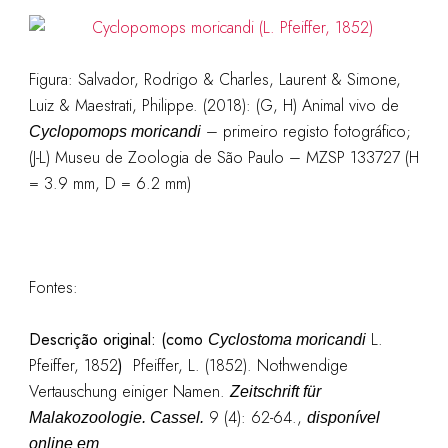
Figura: Salvador, Rodrigo & Charles, Laurent & Simone,
Luiz & Maestrati, Philippe. (2018): (G, H) Animal vivo de
– primeiro registo fotográfico;
Cyclopomops moricandi
(J-L) Museu de Zoologia de São Paulo – MZSP 133727 (H
= 3.9 mm, D = 6.2 mm)
Fontes:
Descrição original: (como
L.
Cyclostoma moricandi
Pfeiffer, 1852
)
Pfeiffer, L. (1852). Nothwendige
Vertauschung einiger Namen.
Zeitschrift für
9 (4): 62-64.
,
Malakozoologie. Cassel.
disponível
online em