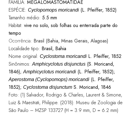
FAMÍLIA:
MEGALOMASTOMATIDAE
ESPÉCIE:
(L. Pfeiffer, 1852)
Cyclopomops moricandi
Tamanho médio:
5.5 mm
Habitat:
vive no solo, sob folhas ou enterrada parte do
tempo
Ocorrência:
Brasil (Bahia, Minas Gerais, Alagoas)
Localidade tipo:
Brasil, Bahia
Nome original:
L. Pfeiffer, 1852
Cyclostoma moricandi
Sinônimos:
(S. Moricand,
Amphicyclotus disjunctus
1846);
(L. Pfeiffer, 1852);
Amphicyclotus moricandi
(L. Pfeiffer,
Aperostoma (Cyclopomops) moricandi
1852);
S. Moricand, 1846
Cyclostoma disjunctum
Foto: (1) Salvador, Rodrigo & Charles, Laurent & Simone,
Luiz & Maestrati, Philippe. (2018): Museu de Zoologia de
São Paulo – MZSP 133727 (H = 3.9 mm, D = 6.2 mm)