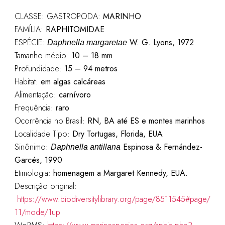
CLASSE: GASTROPODA:
MARINHO
FAMÍLIA:
RAPHITOMIDAE
ESPÉCIE:
W. G. Lyons, 1972
Daphnella margaretae
Tamanho médio:
10 – 18 mm
Profundidade:
15 – 94 metros
Habitat:
em algas calcáreas
Alimentação:
carnívoro
Frequência:
raro
Ocorrência no Brasil:
RN,
BA até ES e montes marinhos
Localidade Tipo:
Dry Tortugas, Florida, EUA
Sinônimo:
Espinosa & Fernández-
Daphnella antillana
Garcés, 1990
Etimologia:
homenagem a Margaret Kennedy, EUA.
Descrição original:
https://www.biodiversitylibrary.org/page/8511545#page/
11/mode/1up