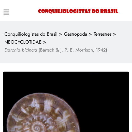
>
>
>
Conquiliologistas do Brasil
Gastropoda
Terrestres
>
NEOCYCLOTIDAE
Daronia bicincta
(Bartsch & J. P. E. Morrison, 1942)