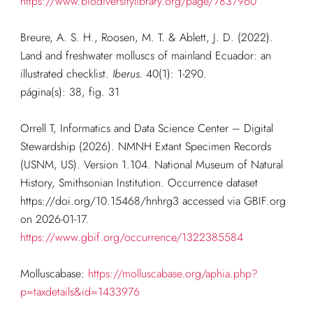
https://www.biodiversitylibrary.org/page/7837960
Breure, A. S. H., Roosen, M. T. & Ablett, J. D. (2022).
Land and freshwater molluscs of mainland Ecuador: an
illustrated checklist.
Iberus.
40(1): 1-290.
página(s): 38, fig. 31
Orrell T, Informatics and Data Science Center – Digital
Stewardship (2026). NMNH Extant Specimen Records
(USNM, US). Version 1.104. National Museum of Natural
History, Smithsonian Institution. Occurrence dataset
https://doi.org/10.15468/hnhrg3 accessed via GBIF.org
on 2026-01-17.
https://www.gbif.org/occurrence/1322385584
Molluscabase:
https://molluscabase.org/aphia.php?
p=taxdetails&id=1433976