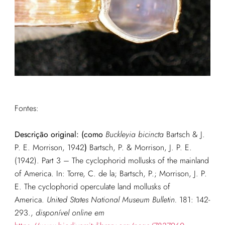
Fontes:
Descrição original: (como
Buckleyia bicincta
Bartsch & J.
P. E. Morrison, 1942
)
Bartsch, P. & Morrison, J. P. E.
(1942). Part 3 – The cyclophorid mollusks of the mainland
of America. In: Torre, C. de la; Bartsch, P.; Morrison, J. P.
E. The cyclophorid operculate land mollusks of
America.
United States National Museum Bulletin.
181: 142-
293.
,
disponível online em