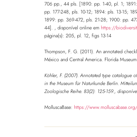
706 pp., 44 pls. [1890: pp. 1-40, pl. 1; 1891:
pp. 177-248, pls. 10-12; 1894: pls. 13-15; 18
1899: pp. 369-472, pls. 21-28; 1900: pp. 473-
44].
, disponível online em
https://biodivers
página(s): 205, pl. 12, figs 13-14
Thompson, F. G. (2011). An annotated checklis
México and Central America. Florida Museum o
Köhler, F. (2007). Annotated type catalogue o
in the Museum für Naturkunde Berlin.
Mitteil
Zoologische Reihe.
83(2): 125-159., disponív
MolluscaBase:
https://www.molluscabase.org