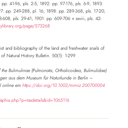
 pp. 41-96, pls. 2-5; 1892: pp. 97-176, pls. 6-9; 1893:
97: pp. 249-288, pl. 16; 1898: pp. 289-368, pls. 17-20;
608, pls. 29-41; 1901: pp. 609-706 + xxviii, pls. 42-
itylibrary.org/page/573268
t and bibliography of the land and freshwater snails of
f Natural History Bulletin. 50(1): 1-299
f the Bulimulinae (Pulmonata, Orthalicoidea, Bulimulidae)
ungen aus dem Museum für Naturkunde in Berlin –
el online em
https://doi.org/10.1002/mmnz.200700004
/aphia.php?p=taxdetails&id=1065116