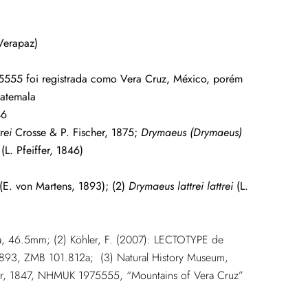
Verapaz)
555 foi registrada como Vera Cruz, México, porém
uatemala
46
rei
Crosse & P. Fischer, 1875;
Drymaeus (Drymaeus)
(L. Pfeiffer, 1846)
(E. von Martens, 1893); (2)
Drymaeus lattrei lattrei
(L.
la, 46.5mm; (2)
Köhler, F. (2007): LECTOTYPE de
1893, ZMB 101.812a;
(3) Natural History Museum,
fer, 1847, NHMUK 1975555, “Mountains of Vera Cruz”