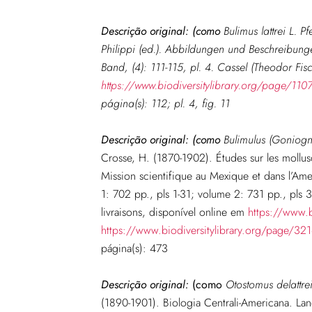
Descrição original: (como
Bulimus lattrei L. P
Philippi (ed.). Abbildungen und Beschreibun
Band, (4): 111-115, pl. 4. Cassel (Theodor Fisc
https://www.biodiversitylibrary.org/page/11
página(s): 112; pl. 4, fig. 11
Descrição original: (como
Bulimulus (Goniogn
Crosse, H. (1870-1902). Études sur les mollusq
Mission scientifique au Mexique et dans l’Am
1: 702 pp., pls 1-31; volume 2: 731 pp., pls 3
livraisons
, disponível online em
https://www.b
https://www.biodiversitylibrary.org/page/32
página(s): 473
Descrição original:
(como
Otostomus delattre
(1890-1901). Biologia Centrali-Americana. Lan