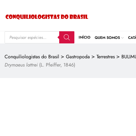
INÍCIO
QUEM SOMOS
CAT
>
>
>
Conquiliologistas do Brasil
Gastropoda
Terrestres
BULIM
Drymaeus lattrei
(L. Pfeiffer, 1846)