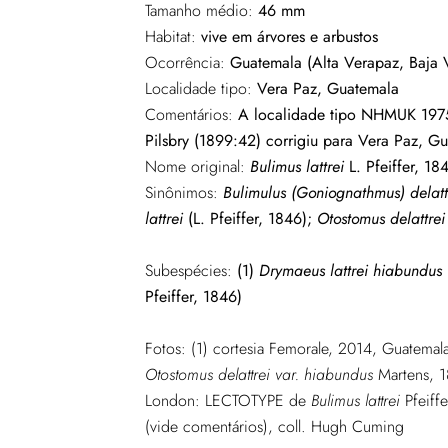
Tamanho médio:
46 mm
Habitat:
vive em árvores e arbustos
Ocorrência:
Guatemala (Alta Verapaz, Baja 
Localidade tipo:
Vera Paz, Guatemala
Comentários:
A localidade tipo NHMUK 1975
Pilsbry (1899:42) corrigiu para Vera Paz, G
Nome original:
Bulimus lattrei
L. Pfeiffer, 18
Sinônimos:
Bulimulus (Goniognathmus) delatt
lattrei
(L. Pfeiffer, 1846);
Otostomus delattrei
Subespécies:
(1)
Drymaeus lattrei hiabundus
Pfeiffer, 1846)
Fotos: (1) cortesia Femorale, 2014, Guatema
Otostomus delattrei var. hiabundus
Martens, 
London: LECTOTYPE de
Bulimus lattrei
Pfeif
(vide comentários), coll. Hugh Cuming