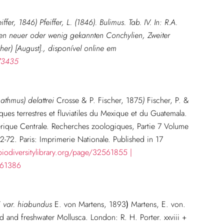
feiffer, 1846)
Pfeiffer, L. (1846). Bulimus. Tab. IV. In: R.A.
gen neuer oder wenig gekannten Conchylien, Zweiter
her) [August].
, disponível online em
073435
athmus) delattrei
Crosse & P. Fischer, 1875
)
Fischer, P. &
ues terrestres et fluviatiles du Mexique et du Guatemala.
erique Centrale. Recherches zoologiques, Partie 7 Volume
2-72. Paris: Imprimerie Nationale. Published in 17
iodiversitylibrary.org/page/32561855 |
161386
i var. hiabundus
E. von Martens, 1893
)
Martens, E. von.
d and freshwater Mollusca. London: R. H. Porter. xxviii +