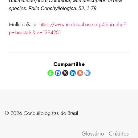
Bulimulidae) from Colombia, with description of new
species.
Folia Conchyliologica.
52: 1-79
MolluscaBase:
https://www.molluscabase.org/aphia.php?
p=taxdetails&id=1394281
Compartilhe
©️ 2026 Conquiliologistas do Brasil
Glossário
Créditos