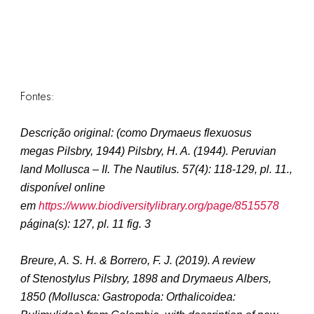
Fontes:
Descrição original: (como
Drymaeus flexuosus
megas Pilsbry, 1944
)
Pilsbry, H. A. (1944). Peruvian
land Mollusca – II.
The Nautilus.
57(4): 118-129, pl. 11.,
disponível online
em
https://www.biodiversitylibrary.org/page/8515578
página(s): 127, pl. 11 fig. 3
Breure, A. S. H. & Borrero, F. J. (2019). A review
of Stenostylus Pilsbry, 1898 and Drymaeus Albers,
1850 (Mollusca: Gastropoda: Orthalicoidea: