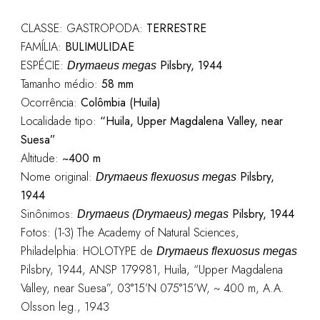
CLASSE: GASTROPODA:
TERRESTRE
FAMÍLIA:
BULIMULIDAE
ESPÉCIE:
Pilsbry, 1944
Drymaeus megas
Tamanho médio:
58 mm
Ocorrência:
Colômbia (Huila)
Localidade tipo:
“Huila, Upper Magdalena Valley, near
Suesa”
Altitude:
~400 m
Nome original:
Pilsbry,
Drymaeus flexuosus megas
1944
Sinônimos:
Pilsbry, 1944
Drymaeus (Drymaeus) megas
Fotos: (1-3) The Academy of Natural Sciences,
Philadelphia: HOLOTYPE de
Drymaeus flexuosus megas
Pilsbry, 1944, ANSP 179981, Huila, “Upper Magdalena
Valley, near Suesa”, 03°15’N 075°15’W, ~ 400 m, A.A.
Olsson leg., 1943