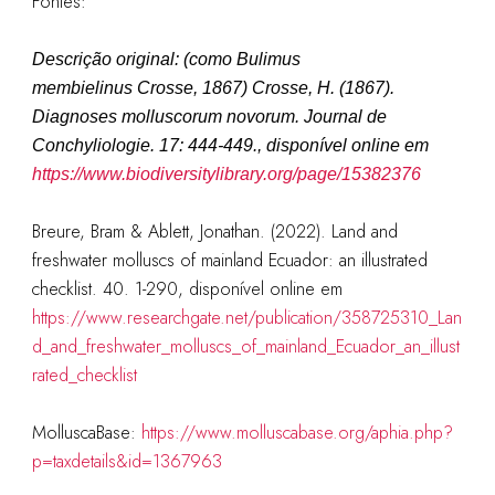
Fontes:
Descrição original: (como
Bulimus
membielinus Crosse, 1867
)
Crosse, H. (1867).
Diagnoses molluscorum novorum.
Journal de
Conchyliologie.
17: 444-449.
, disponível online em
https://www.biodiversitylibrary.org/page/15382376
Breure, Bram & Ablett, Jonathan. (2022). Land and
freshwater molluscs of mainland Ecuador: an illustrated
checklist. 40. 1-290, disponível online em
https://www.researchgate.net/publication/358725310_Lan
d_and_freshwater_molluscs_of_mainland_Ecuador_an_illust
rated_checklist
MolluscaBase:
https://www.molluscabase.org/aphia.php?
p=taxdetails&id=1367963