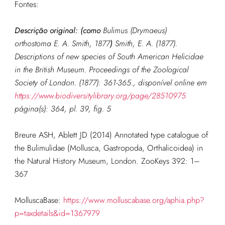
Fontes:
Descrição original: (como
Bulimus (Drymaeus)
orthostoma E. A. Smith, 1877
)
Smith, E. A. (1877).
Descriptions of new species of South American Helicidae
in the British Museum.
Proceedings of the Zoological
Society of London.
(1877): 361-365., disponível online em
https://www.biodiversitylibrary.org/page/28510975
página(s): 364, pl. 39, fig. 5
Breure ASH, Ablett JD (2014) Annotated type catalogue of
the Bulimulidae (Mollusca, Gastropoda, Orthalicoidea) in
the Natural History Museum, London. ZooKeys 392: 1–
367
MolluscaBase:
https://www.molluscabase.org/aphia.php?
p=taxdetails&id=1367979