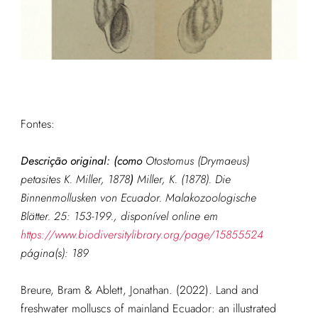
Fontes:
Descrição original: (como
Otostomus (Drymaeus)
petasites K. Miller, 1878
)
Miller, K. (1878). Die
Binnenmollusken von Ecuador.
Malakozoologische
Blätter.
25: 153-199.
, disponível online em
https://www.biodiversitylibrary.org/page/15855524
página(s): 189
Breure, Bram & Ablett, Jonathan. (2022). Land and
freshwater molluscs of mainland Ecuador: an illustrated