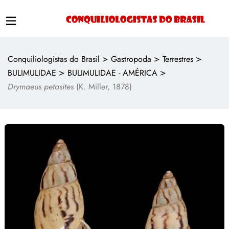
>
>
>
Conquiliologistas do Brasil
Gastropoda
Terrestres
>
>
BULIMULIDAE
BULIMULIDAE - AMÉRICA
Drymaeus petasites
(K. Miller, 1878)