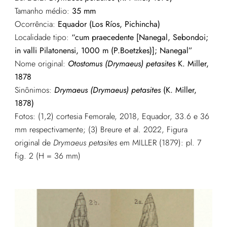
Tamanho médio:
35 mm
Ocorrência:
Equador (Los Ríos, Pichincha)
Localidade tipo:
“cum praecedente [Nanegal, Sebondoi;
in valli Pilatonensi, 1000 m (P.Boetzkes)]; Nanegal”
Nome original:
O
tostomus (Drymaeus) petasites
K. Miller,
1878
Sinônimos:
Drymaeus (Drymaeus) petasites
(K. Miller,
1878)
Fotos: (1,2) cortesia Femorale, 2018, Equador, 33.6 e 36
mm respectivamente; (3) Breure et al. 2022, Figura
original de
Drymaeus petasites
em MILLER (1879): pl. 7
fig. 2 (H = 36 mm)