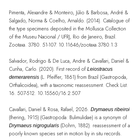
Pimenta, Alexandre & Monteiro, Júlio & Barbosa, André &
Salgado, Norma & Coelho, Arnaldo. (2014). Catalogue of
the type specimens deposited in the Mollusca Collection
of the Museu Nacional / UFRJ, Rio de Janeiro, Brazil.
Zootaxa. 3780. 51-107. 10.11646/zootaxa.3780.1.3
Salvador, Rodrigo & De Luca, Andre & Cavallari, Daniel &
Cunha, Carlo. (2020). First record of
Leiostracus
(L. Pfeiffer, 1861) from Brazil (Gastropoda,
demerarensis
Orthalicoidea), with a taxonomic reassessment. Check List.
16. 507-512. 10.15560/16.2.507
Cavallari, Daniel & Rosa, Rafael, 2026.
Drymaeus ribeiroi
(Ihering, 1915) (Gastropoda: Bulimulidae) is a synonym of
(Dohrn, 1882): reassessment of a
Drymaeus nigrogularis
poorly known species set in motion by in situ records.