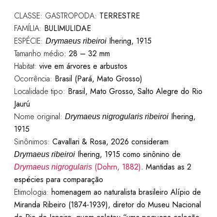
CLASSE: GASTROPODA:
TERRESTRE
FAMÍLIA:
BULIMULIDAE
ESPÉCIE:
Ihering, 1915
Drymaeus ribeiroi
Tamanho médio:
28 – 32 mm
Habitat:
vive em árvores e arbustos
Ocorrência:
Brasil (Pará, Mato Grosso)
Localidade tipo:
Brasil, Mato Grosso, Salto Alegre do Rio
Jaurú
Nome original:
Ihering,
Drymaeus nigrogularis ribeiroi
1915
Sinônimos:
Cavallari & Rosa, 2026 consideram
Ihering, 1915 como sinônino de
Drymaeus ribeiroi
(Dohrn, 1882)
. Mantidas as 2
Drymaeus nigrogularis
espécies para comparação
Etimologia:
homenagem ao naturalista brasileiro Alípio de
Miranda Ribeiro (1874-1939), diretor do Museu Nacional