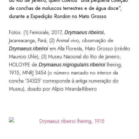
do Rio de Janeiro, quem coletou “uma pequena coleção
de conchas de moluscos terrestres e de água doce”,
durante a Expedição Rondon no Mato Grosso
Fotos: (1) Femorale, 2017,
Drymaeus ribeiroi
,
Jacareacanga, Pará; (2) Animal vivo, observação de
em Alta Floresta, Mato Grosso (crédito
Drymaeus ribeiroi
Mauricio Uhle); (3) Museu Nacional do Rio de Janeiro;
HOLOYPE de
Ihering,
Drymaeus nigrogularis ribeiroi
1915, MNRJ 3454 (o número marcado no interior da
concha ‘34325’ corresponde à antiga numeração do
Museu), doado por Alípio Miranda-Ribeiro