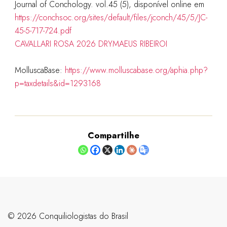
Journal of Conchology. vol.45 (5), disponível online em
https://conchsoc.org/sites/default/files/jconch/45/5/JC-
45-5-717-724.pdf
CAVALLARI ROSA 2026 DRYMAEUS RIBEIROI
MolluscaBase:
https://www.molluscabase.org/aphia.php?
p=taxdetails&id=1293168
Compartilhe
©️ 2026 Conquiliologistas do Brasil