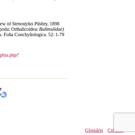
view of
Stenostylus
Pilsbry, 1898
poda: Orthalicoidea:
Bulimulidae)
s.
Folia Conchyliologica. 52: 1-79
aphia.php?
e
Glossário
Créditos