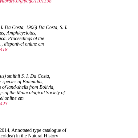
itylibrary.org/page/1101398
 I. Da Costa, 1906
)
Da Costa, S. I.
us, Amphicyclotus,
ica.
Proceedings of the
1., disponível online em
7418
) smithii S. I. Da Costa,
 species of Bulimulus,
of land-shells from Bolivia,
s of the Malacological Society of
vel online em
5423
2014, Annotated type catalogue of
coidea) in the Natural History