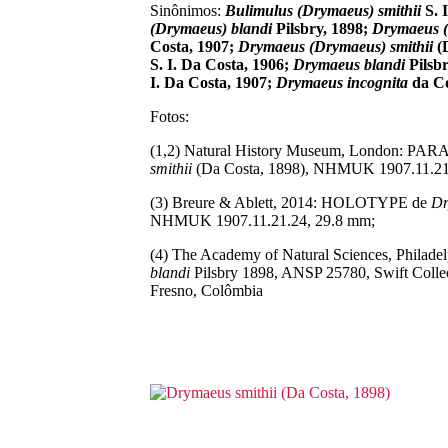
Sinônimos:
Bulimulus (Drymaeus) smithii
S. 
(Drymaeus) blandi
Pilsbry, 1898;
Drymaeus (
Costa, 1907;
Drymaeus (Drymaeus) smithii
(D
S. I. Da Costa, 1906;
Drymaeus blandi
Pilsbr
I. Da Costa, 1907;
Drymaeus incognita
da Co
Fotos:
(1,2) Natural History Museum, London: 
smithii
(Da Costa, 1898), NHMUK 1907.11.21.
(3) Breure & Ablett, 2014: HOLOTYPE de
Dr
NHMUK 1907.11.21.24, 29.8 mm;
(4) The Academy of Natural Sciences, Phil
blandi
Pilsbry 1898, ANSP 25780, Swift Colle
Fresno, Colômbia