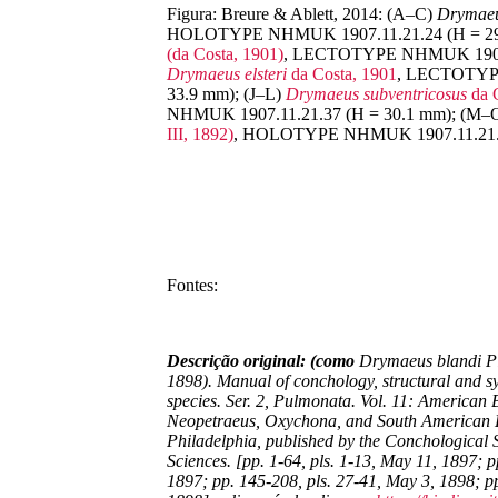
Figura: Breure & Ablett, 2014: (A–C)
Drymaeus
HOLOTYPE NHMUK 1907.11.21.24 (H = 29
(da Costa, 1901)
, LECTOTYPE NHMUK 1907.1
Drymaeus elsteri
da Costa, 1901
, LECTOTYPE
33.9 mm); (J–L)
Drymaeus subventricosus
da 
NHMUK 1907.11.21.37 (H = 30.1 mm); (M–
III, 1892)
, HOLOTYPE NHMUK 1907.11.21.5
Fontes:
Descrição original: (como
Drymaeus blandi Pi
1898). Manual of conchology, structural and sys
species. Ser. 2, Pulmonata. Vol. 11: American 
Neopetraeus, Oxychona, and South American D
Philadelphia, published by the Conchological 
Sciences. [pp. 1-64, pls. 1-13, May 11, 1897; p
1897; pp. 145-208, pls. 27-41, May 3, 1898; pp