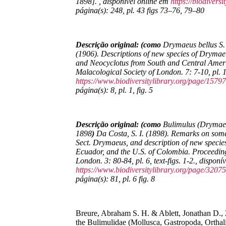
1898]. , disponível online em
https://biodivers
página(s): 248, pl. 43 figs 73–76, 79–80
Descrição original: (como
Drymaeus bellus S.
(1906). Descriptions of new species of Drymae
and Neocyclotus from South and Central Amer
Malacological Society of London.
7: 7-10, pl. 
https://www.biodiversitylibrary.org/page/1579
página(s): 8, pl. 1, fig. 5
Descrição original: (como
Bulimulus (Drymaeus
1898
)
Da Costa, S. I. (1898). Remarks on some
Sect. Drymaeus, and description of new species 
Ecuador, and the U.S. of Colombia.
Proceeding
London.
3: 80-84, pl. 6, text-figs. 1-2., disponí
https://www.biodiversitylibrary.org/page/3207
página(s): 81, pl. 6 fig. 8
Breure, Abraham S. H. & Ablett, Jonathan D., 
the Bulimulidae (Mollusca, Gastropoda, Orthali