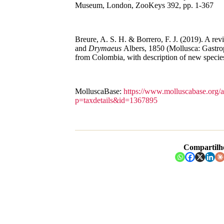
Museum, London, ZooKeys 392, pp. 1-367
Breure, A. S. H. & Borrero, F. J. (2019). A re
and
Drymaeus
Albers, 1850 (Mollusca: Gastro
from Colombia, with description of new specie
MolluscaBase:
https://www.molluscabase.org/
p=taxdetails&id=1367895
Compartilh