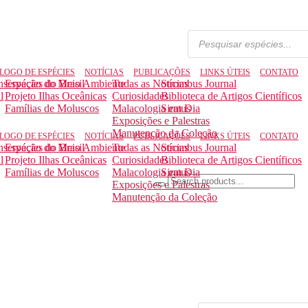
LOGO DE ESPÉCIES
NOTÍCIAS
PUBLICAÇÕES
LINKS ÚTEIS
CONTATO
nservação do Meio Ambiente
Espécies do Brasil
Todas as Notícias
Strombus Journal
l
Projeto Ilhas Oceânicas
Curiosidades
Biblioteca de Artigos Científicos
Famílias de Moluscos
Malacologia em Dia
Siratus
Exposições e Palestras
Manutenção da Coleção
LOGO DE ESPÉCIES
NOTÍCIAS
PUBLICAÇÕES
LINKS ÚTEIS
CONTATO
nservação do Meio Ambiente
Espécies do Brasil
Todas as Notícias
Strombus Journal
l
Projeto Ilhas Oceânicas
Curiosidades
Biblioteca de Artigos Científicos
Famílias de Moluscos
Malacologia em Dia
Siratus
Exposições e Palestras
Manutenção da Coleção