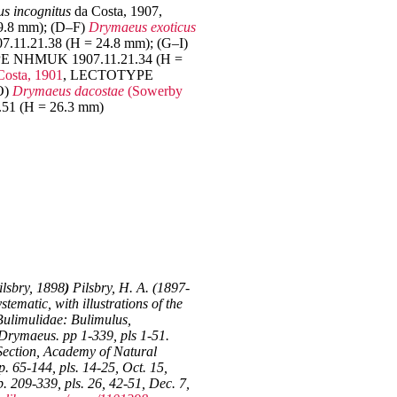
 incognitus
da Costa, 1907,
.8 mm); (D–F)
Drymaeus exoticus
1.21.38 (H = 24.8 mm); (G–I)
 NHMUK 1907.11.21.34 (H =
Costa, 1901
, LECTOTYPE
O)
Drymaeus dacostae
(Sowerby
1 (H = 26.3 mm)
lsbry, 1898
)
Pilsbry, H. A. (1897-
tematic, with illustrations of the
Bulimulidae: Bulimulus,
rymaeus. pp 1-339, pls 1-51.
Section, Academy of Natural
p. 65-144, pls. 14-25, Oct. 15,
. 209-339, pls. 26, 42-51, Dec. 7,