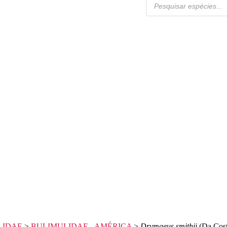
LIDAE
>
BULIMULIDAE - AMÉRICA
>
Drymaeus smithii
(Da Cost