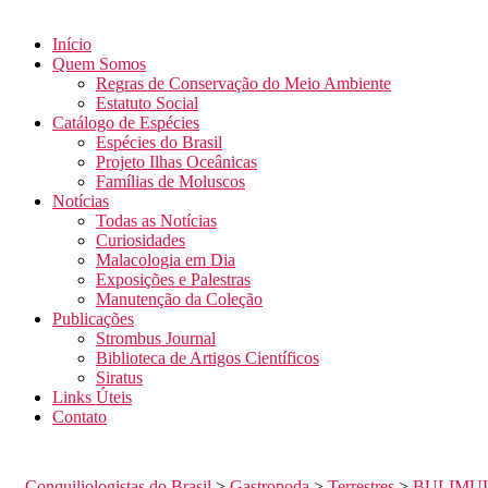
Início
Quem Somos
Regras de Conservação do Meio Ambiente
Estatuto Social
Catálogo de Espécies
Espécies do Brasil
Projeto Ilhas Oceânicas
Famílias de Moluscos
Notícias
Todas as Notícias
Curiosidades
Malacologia em Dia
Exposições e Palestras
Manutenção da Coleção
Publicações
Strombus Journal
Biblioteca de Artigos Científicos
Siratus
Links Úteis
Contato
Conquiliologistas do Brasil
>
Gastropoda
>
Terrestres
>
BULIMU