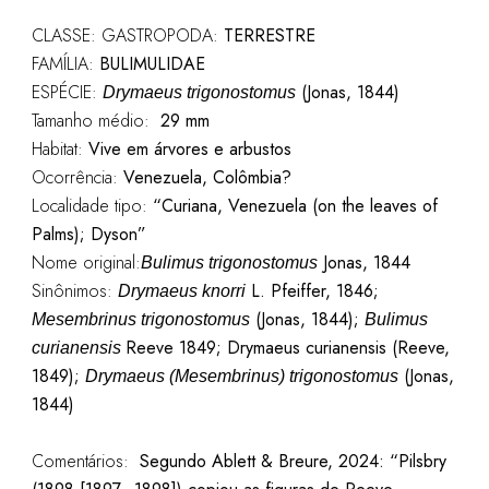
CLASSE: GASTROPODA:
TERRESTRE
FAMÍLIA:
BULIMULIDAE
ESPÉCIE:
(Jonas, 1844)
Drymaeus trigonostomus
Tamanho médio:
29 mm
Habitat:
Vive em árvores e arbustos
Ocorrência:
Venezuela, Colômbia?
Localidade tipo:
“Curiana, Venezuela (on the leaves of
Palms); Dyson”
Nome original:
Jonas, 1844
Bulimus trigonostomus
Sinônimos:
L. Pfeiffer, 1846;
Drymaeus knorri
(Jonas, 1844);
Mesembrinus trigonostomus
Bulimus
Reeve 1849; Drymaeus curianensis (Reeve,
curianensis
1849);
(Jonas,
Drymaeus (Mesembrinus) trigonostomus
1844)
Comentários:
Segundo Ablett & Breure, 2024: “Pilsbry