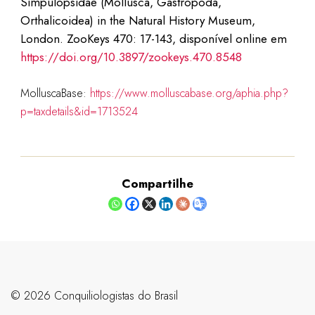
Simpulopsidae (Mollusca, Gastropoda,
Orthalicoidea) in the Natural History Museum,
London. ZooKeys 470: 17-143, disponível online em
https://doi.org/10.3897/zookeys.470.8548
MolluscaBase:
https://www.molluscabase.org/aphia.php?
p=taxdetails&id=1713524
Compartilhe
©️ 2026 Conquiliologistas do Brasil