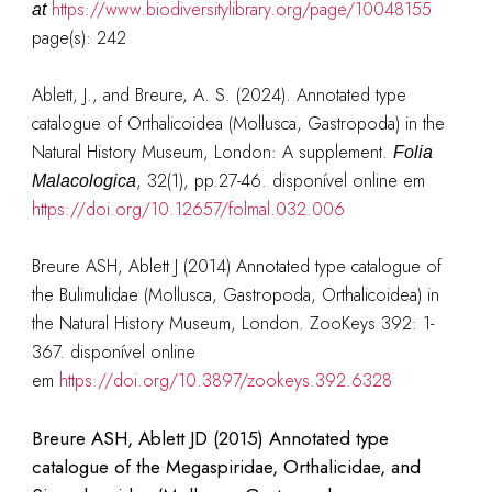
https://www.biodiversitylibrary.org/page/10048155
at
page(s): 242
Ablett, J., and Breure, A. S. (2024). Annotated type
catalogue of Orthalicoidea (Mollusca, Gastropoda) in the
Natural History Museum, London: A supplement.
Folia
, 32(1), pp.27-46. disponível online em
Malacologica
https://doi.org/10.12657/folmal.032.006
Breure ASH, Ablett J (2014) Annotated type catalogue of
the Bulimulidae (Mollusca, Gastropoda, Orthalicoidea) in
the Natural History Museum, London. ZooKeys 392: 1-
367. disponível online
em
https://doi.org/10.3897/zookeys.392.6328
Breure ASH, Ablett JD (2015) Annotated type
catalogue of the Megaspiridae, Orthalicidae, and