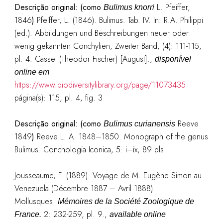
Descrição original: (como
L. Pfeiffer,
Bulimus knorri
1846
)
Pfeiffer, L. (1846). Bulimus. Tab. IV. In: R.A. Philippi
(ed.). Abbildungen und Beschreibungen neuer oder
wenig gekannten Conchylien, Zweiter Band, (4): 111-115,
pl. 4. Cassel (Theodor Fischer) [August].
,
disponível
online em
https://www.biodiversitylibrary.org/page/11073435
página(s): 115, pl. 4, fig. 3
Descrição original: (como
Reeve
Bulimus curianensis
1849
)
Reeve L. A. 1848–1850. Monograph of the genus
Bulimus. Conchologia Iconica, 5: i–ix, 89 pls
Jousseaume, F. (1889). Voyage de M. Eugène Simon au
Venezuela (Décembre 1887 – Avril 1888).
Mollusques.
Mémoires de la Société Zoologique de
2: 232-259, pl. 9.
,
France.
available online