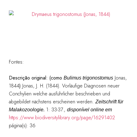
Fontes:
Descrição original: (como
Jonas,
Bulimus trigonostomus
1844
)
Jonas, J. H. (1844). Vorläufige Diagnosen neuer
Conchylien welche ausführlicher beschrieben und
abgebildet nächstens erscheinen werden.
Zeitschrift für
1: 33-37.
,
Malakozoologie.
disponível online em
https://www.biodiversitylibrary.org/page/16291402
página(s): 36