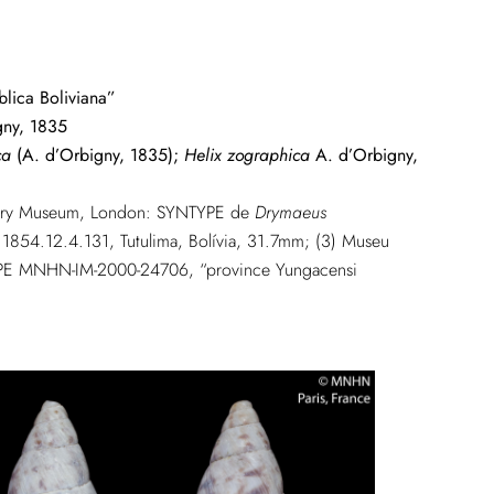
lica Boliviana”
gny, 1835
ca
(A. d’Orbigny, 1835);
Helix zographica
A. d’Orbigny,
istory Museum, London: SYNTYPE de
Drymaeus
854.12.4.131, Tutulima, Bolívia, 31.7mm; (3) Museu
TYPE MNHN-IM-2000-24706, “province Yungacensi