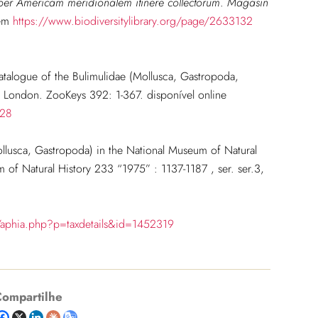
uo per Americam meridionalem itinere collectorum
.
Magasin
 em
https://www.biodiversitylibrary.org/page/2633132
atalogue of the Bulimulidae (Mollusca, Gastropoda,
, London. ZooKeys 392: 1-367. disponível online
328
llusca, Gastropoda) in the National Museum of Natural
m of Natural History
233 “1975” : 1137-1187
, ser. ser.3,
/aphia.php?p=taxdetails&id=1452319
ompartilhe