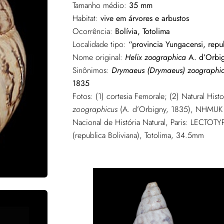
Tamanho médio:
35 mm
Habitat:
vive em árvores e arbustos
Ocorrência:
Bolívia, Totolima
Localidade tipo:
“provincia Yungacensi, repub
Nome original:
Helix zoographica
A. d’Orbi
Sinônimos:
Drymaeus (Drymaeus) zoographi
1835
Fotos: (1) cortesia Femorale; (2) Natural H
zoographicus
(A. d’Orbigny, 1835), NHMUK 1
Nacional de História Natural, Paris: LECTO
(republica Boliviana), Totolima, 34.5mm