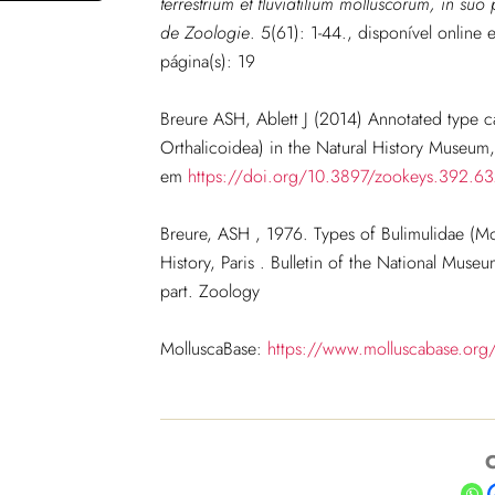
terrestrium et fluviatilium molluscorum, in s
de Zoologie
. 5(61): 1-44., disponível online
página(s): 19
Breure ASH, Ablett J (2014) Annotated type c
Orthalicoidea) in the Natural History Museum
em
https://doi.org/10.3897/zookeys.392.6
Breure, ASH
,
1976
.
Types of Bulimulidae (Mo
History, Paris
.
Bulletin of the National Museu
part. Zoology
MolluscaBase:
https://www.molluscabase.org
C