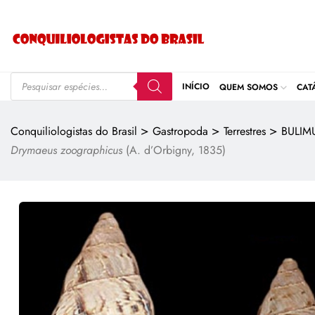
INÍCIO
QUEM SOMOS
CAT
>
>
>
Conquiliologistas do Brasil
Gastropoda
Terrestres
BULIM
Drymaeus zoographicus
(A. d’Orbigny, 1835)