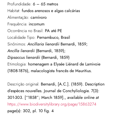
Profundidade:
6 – 65 metros
Habitat:
fundos arenosos e algas calcárias
Alimentação:
carnívoro
Frequência:
incomum
Ocorrência no Brasil:
PA
até PE
Localidade Tipo:
Pernambuco, Brasil
Sinônimos:
Ancillaria
lienardii
Bernardi, 1859;
Ancilla
lienardii
(Bernardi, 1859);
Dipsaccus
lienardii
(Bernardi, 1859)
Etimologia:
homenagem a Elysée Liénard de Lamivoie
(1808-1876), malacologista francês de Mauritius.
Descrição original:
Bernardi, [A.C.]. (1859). Description
d’espèces nouvelles. Journal de Conchyliologie. 7(3):
301-303. [“1858”; March 1859]., available online at
https://www.biodiversitylibrary.org/page/15863274
page(s): 302, pl. 10 fig. 4