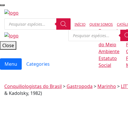
INÍCIO
QUEM SOMOS
CATÁL
Regras de
Conservação
B
do Meio
Close
Ambiente
Estatuto
Menu
Categories
Social
Conquiliologistas do Brasil
>
Gastropoda
>
Marinho
>
LI
& Kadolsky, 1982)