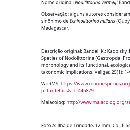
Nome original:
Nodilittorina vermeiji
Bande
Observação:
alguns autores consideram
sinônimo de
Echinolittorina miliaris
(Quoy 
Madagascar.
Descrição original:
Bandel, K.; Kadolsky, 
Species of Nodolittorina (Gastropda: Pr
morphology and its functional, ecologic
taxonomic implications. Veliger. 25(1): 1-
WoRMS:
https://www.marinespecies.org
p=taxdetails&id=446879
Malacolog:
http://www.malacolog.org/
Foto A: Ilha de Trindade. 12 mm. Col. E.S