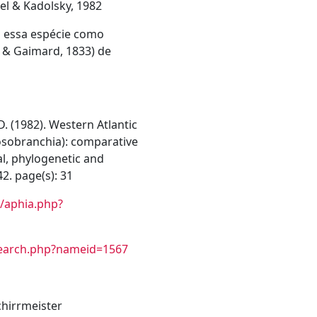
l & Kadolsky, 1982
 essa espécie como
& Gaimard, 1833) de
D. (1982). Western Atlantic
osobranchia): comparative
al, phylogenetic and
42. page(s): 31
/aphia.php?
search.php?nameid=1567
chirrmeister