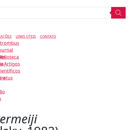
CAÇÕES
LINKS ÚTEIS
CONTATO
Strombus
ournal
des
iblioteca
ia
e Artigos
ientíficos
s e
iratus
ão
o
vermeiji