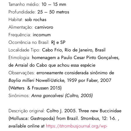
Tamanho médio:
10 – 15 mm
Profundidade:
25 – 50 metros
Habitat:
sob rochas
Alimentação:
carnivoro
Frequência:
incomum
Ocorrência no Brasil:
RJ e SP
Localidade Tipo:
Cabo Frio, Rio de Janeiro, Brasil
Etimologia:
homenagem a Paulo Cesar Pinto Gonçalves,
de Arraial do Cabo que achou essa espécie
Observações:
e
rroneamente
considerada
sinônimo
de
Baylia
milleri
Nowell-
Usticke
, 1959
por
Faber, 2007
(
Watters
&
Fraussen
2015)
Sinônimos:
Anna goncalvesi (Coltro, 2005)
Descrição original:
Coltro J. 2005. Three new Buccinidae
(Mollusca: Gastropoda) from Brazil. Strombus, 12: 1-6. ,
available online at
https://strombusjournal.org/wp-