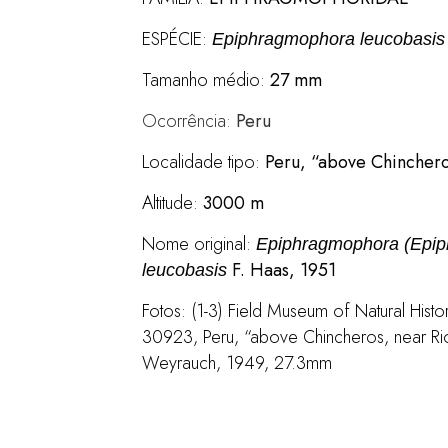
ESPÉCIE:
Epiphragmophora leucobasis
Tamanho médio:
27 mm
Ocorrência:
Peru
Localidade tipo:
Peru, “above Chinchero
Altitude:
3000 m
Nome original:
Epiphragmophora (Epi
F. Haas, 1951
leucobasis
Fotos: (1-3) Field Museum of Natural H
30923, Peru, “above Chincheros, near Ri
Weyrauch, 1949, 27.3mm