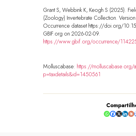
Grant S, Webbink K, Keogh S (2025). Fiel
(Zoology) Invertebrate Collection. Versio
Occurrence dataset https://doi.org/10.
GBIF.org on 2026-02-09.
https://www.gbif.org/occurrence/1142
Molluscabase:
https://molluscabase.org/
p=taxdetails&id=1450561
Compartilh