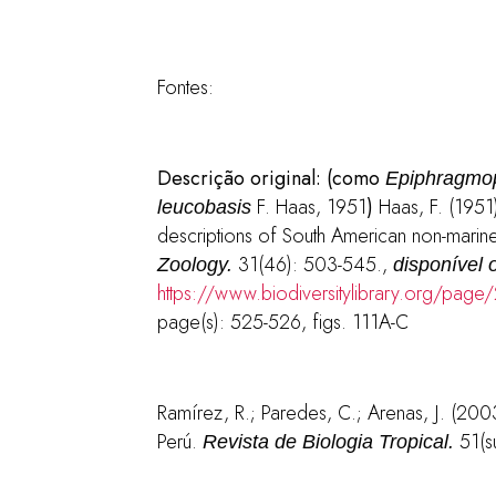
Fontes:
Descrição original: (como
Epiphragmo
F. Haas, 1951
)
Haas, F. (195
leucobasis
descriptions of South American non-marine
31(46): 503-545.
,
Zoology.
disponível 
https://www.biodiversitylibrary.org/pag
page(s): 525-526, figs. 111A-C
Ramírez, R.; Paredes, C.; Arenas, J. (20
Perú.
51(s
Revista de Biologia Tropical.