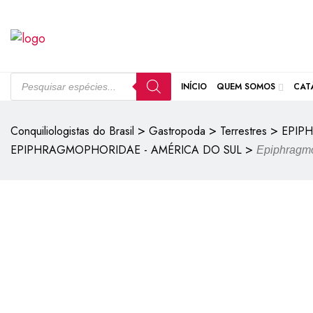
INÍCIO
QUEM SOMOS
CAT
>
>
>
Conquiliologistas do Brasil
Gastropoda
Terrestres
EPIP
>
EPIPHRAGMOPHORIDAE - AMÉRICA DO SUL
Epiphragmo