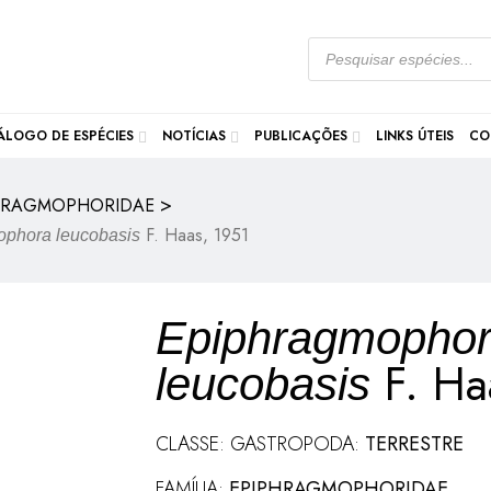
ÁLOGO DE ESPÉCIES
NOTÍCIAS
PUBLICAÇÕES
LINKS ÚTEIS
CO
>
HRAGMOPHORIDAE
F. Haas, 1951
phora leucobasis
Epiphragmopho
F. Ha
leucobasis
CLASSE: GASTROPODA:
TERRESTRE
FAMÍLIA:
EPIPHRAGMOPHORIDAE