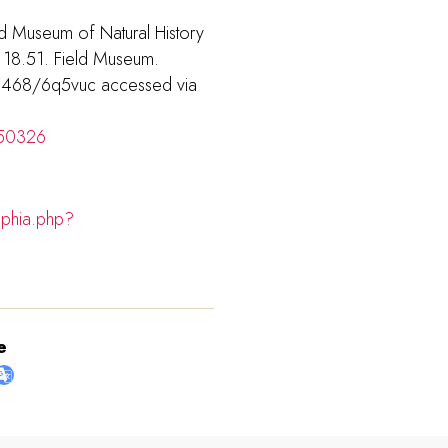
d Museum of Natural History
n 18.51. Field Museum.
15468/6q5vuc accessed via
250326
aphia.php?
e