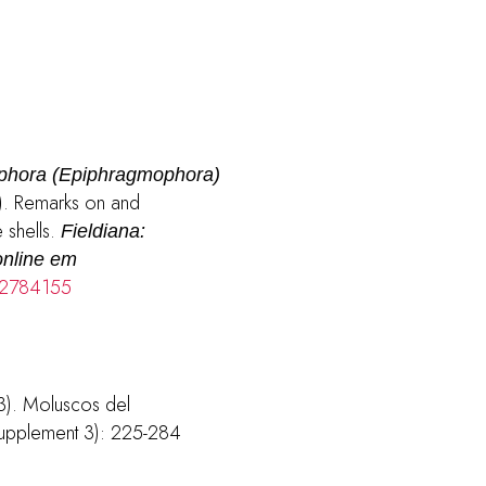
phora (Epiphragmophora)
1). Remarks on and
 shells.
Fieldiana:
online em
e/2784155
03). Moluscos del
upplement 3): 225-284