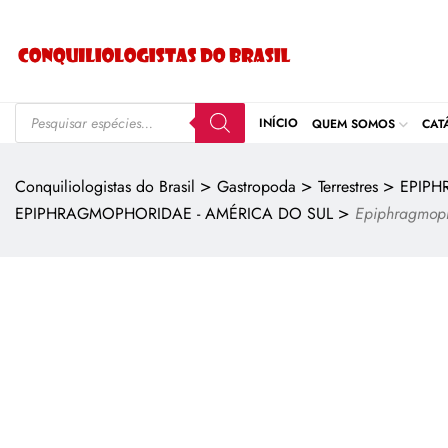
INÍCIO
QUEM SOMOS
CAT
>
>
>
Conquiliologistas do Brasil
Gastropoda
Terrestres
EPIP
>
EPIPHRAGMOPHORIDAE - AMÉRICA DO SUL
Epiphragmop