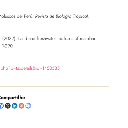
 Moluscos del Perú.
Revista de Biologia Tropical.
D. (2022). Land and freshwater molluscs of mainland
 1-290.
ia.php?p=taxdetails&id=1450585
ompartilhe