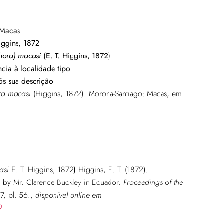
 Macas
iggins, 1872
ora) macasi
(E. T. Higgins, 1872)
cia à localidade tipo
ós sua descrição
a macasi
(Higgins, 1872). Morona-Santiago: Macas, em
asi
E. T. Higgins, 1872
)
Higgins, E. T. (1872).
ed by Mr. Clarence Buckley in Ecuador.
Proceedings of the
7, pl. 56.,
disponível online em
9