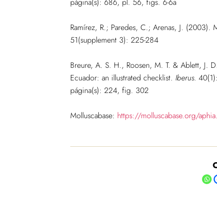
página(s): 686, pl. 56, figs. 6-6a
Ramírez, R.; Paredes, C.; Arenas, J. (2003).
51(supplement 3): 225-284
Breure, A. S. H., Roosen, M. T. & Ablett, J. 
Ecuador: an illustrated checklist.
Iberus.
40(1):
página(s): 224, fig. 302
Molluscabase:
https://molluscabase.org/aph
C