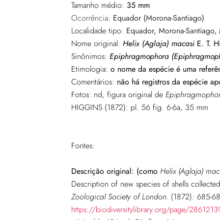
Tamanho médio:
35 mm
Ocorrência:
Equador (Morona-Santiago)
Localidade tipo:
Equador, Morona-Santiago,
Nome original:
Helix (Aglaja) macasi
E. T. H
Sinônimos:
Epiphragmophora (Epiphragmoph
Etimologia:
o nome da espécie é uma referên
Comentários:
não há registros da espécie ap
Fotos: nd, figura original de
Epiphragmophor
HIGGINS (1872): pl. 56 fig. 6-6a, 35 mm
Fontes:
Descrição original: (como
Helix (Aglaja) mac
Description of new species of shells collect
Zoological Society of London.
(1872): 685-68
https://biodiversitylibrary.org/page/2861213