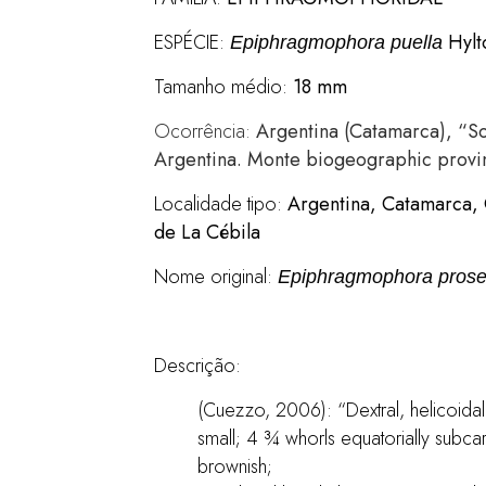
ESPÉCIE:
Hylt
Epiphragmophora puella
Tamanho médio:
18 mm
Ocorrência:
Argentina (Catamarca), “S
Argentina. Monte biogeographic provi
Localidade tipo:
Argentina, Catamarca,
de La Cébila
Nome original:
Epiphragmophora prose
Descrição:
(Cuezzo, 2006): “Dextral, helicoidal, 
small; 4 ¾ whorls equatorially subcar
brownish;