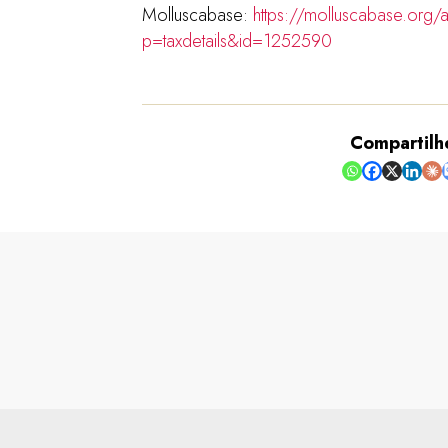
Molluscabase:
https://molluscabase.org/
p=taxdetails&id=1252590
Compartilh