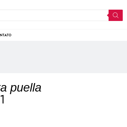
NTATO
a puella
1