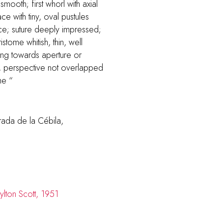
ooth; first whorl with axial
ce with tiny, oval pustules
ce; suture deeply impressed;
stome whitish, thin, well
ng towards aperture or
, perspective not overlapped
me “
ada de la Cébila,