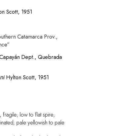
on Scott, 1951
outhern Catamarca Prov.,
nce”
 Capayán Dept., Quebrada
Hylton Scott, 1951
ni
fragile; low to flat spire;
inated; pale yellowish to pale