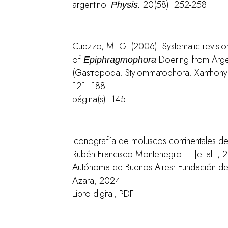
argentino.
20(58): 252-258
Physis.
Cuezzo, M. G. (2006). Systematic revision 
of
Doering from Argen
Epiphragmophora
(Gastropoda: Stylommatophora: Xanthony
121−188.
página(s): 145
Iconografía de moluscos continentales de 
Rubén Francisco Montenegro … [et al.], 
Autónoma de Buenos Aires: Fundación de H
Azara, 2024
Libro digital, PDF