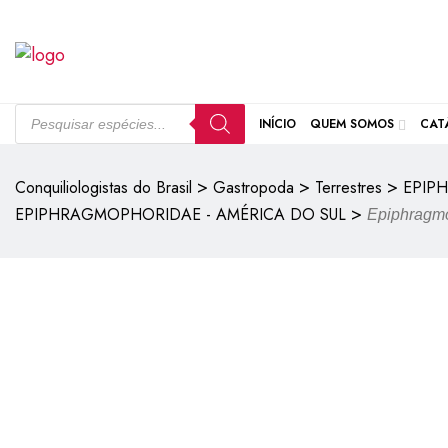
INÍCIO
QUEM SOMOS
CAT
>
>
>
Conquiliologistas do Brasil
Gastropoda
Terrestres
EPIP
>
EPIPHRAGMOPHORIDAE - AMÉRICA DO SUL
Epiphragmo