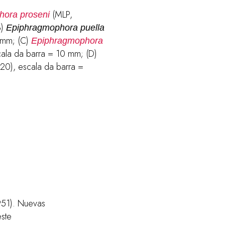
(MLP,
ora proseni
B)
Epiphragmophora puella
 mm; (C)
Epiphragmophora
la da barra = 10 mm; (D)
0), escala da barra =
1951). Nuevas
este