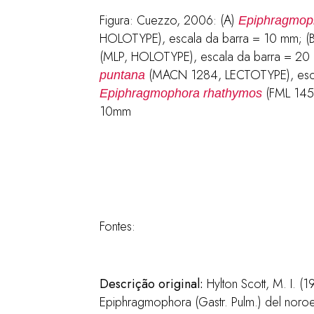
Figura: Cuezzo, 2006: (A)
Epiphragmoph
HOLOTYPE), escala da barra = 10 mm; (
(MLP, HOLOTYPE), escala da barra = 20
(MACN 1284, LECTOTYPE), esca
puntana
(FML 1452
Epiphragmophora rhathymos
10mm
Fontes:
Descrição original
:
Hylton Scott, M. I. (
Epiphragmophora (Gastr. Pulm.) del noro