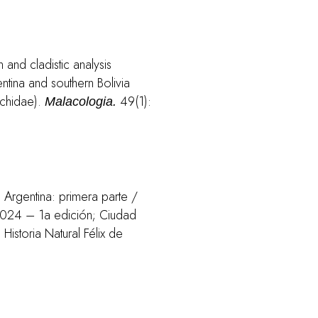
and cladistic analysis
tina and southern Bolivia
chidae).
49(1):
Malacologia.
Argentina: primera parte /
2024 – 1a edición; Ciudad
istoria Natural Félix de