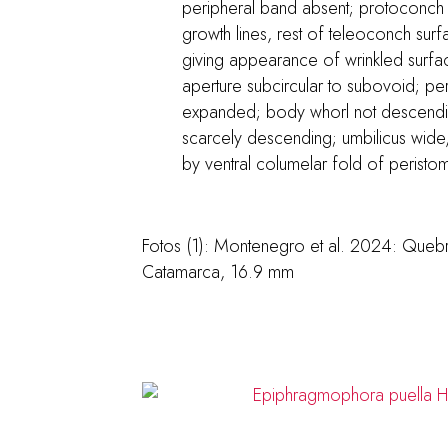
peripheral band absent; protoconch sm
growth lines, rest of teleoconch surfa
giving appearance of wrinkled surfa
aperture subcircular to subovoid; peri
expanded; body whorl not descendi
scarcely descending; umbilicus wide
by ventral columelar fold of peristo
Fotos (1): Montenegro et al. 2024: Quebr
Catamarca, 16.9 mm