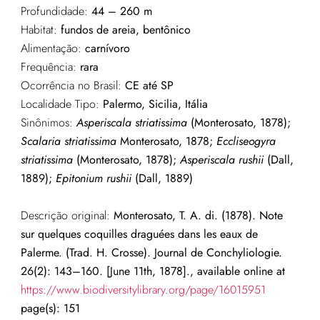
Profundidade:
44 – 260 m
Habitat:
fundos de areia, bentônico
Alimentação:
carnívoro
Frequência:
rara
Ocorrência no Brasil:
CE até SP
Localidade Tipo:
Palermo, Sicilia, Itália
Sinônimos:
Asperiscala striatissima
(Monterosato, 1878);
Scalaria striatissima
Monterosato, 1878;
Eccliseogyra
striatissima
(Monterosato, 1878);
Asperiscala rushii
(Dall,
1889);
Epitonium rushii
(Dall, 1889)
Descrição original:
Monterosato, T. A. di. (1878). Note
sur quelques coquilles draguées dans les eaux de
Palerme. (Trad. H. Crosse). Journal de Conchyliologie.
26(2): 143–160. [June 11th, 1878]., available online at
https://www.biodiversitylibrary.org/page/16015951
page(s): 151