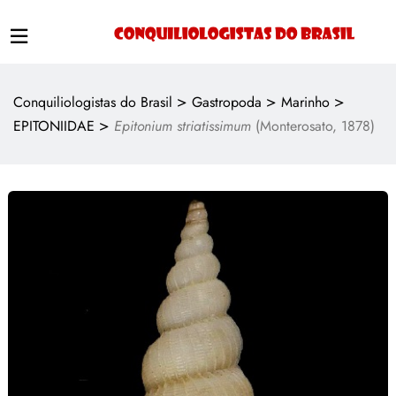
>
>
>
Conquiliologistas do Brasil
Gastropoda
Marinho
>
EPITONIIDAE
Epitonium striatissimum
(Monterosato, 1878)