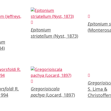
Epitonium s
Epitonium
(Monterosa
striatellum
(Nyst, 1873)
tum
84)
Gregorioisc
rsfoldi
R.
Gregorioiscala
S. Lima &
1994
pachya
(Locard, 1897)
Christoffer