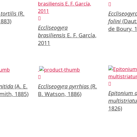
tortilis
(R.
Eccliseogyr
1883)
folini
(Daut
Eccliseogyra
de Boury, 
brasiliensis
E. F. García,
2011
nitida
(A. E.
Eccliseogyra pyrrhias
(R.
Epitonium a
Smith, 1885)
B. Watson, 1886)
multistriat
1826)