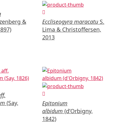
a
zenberg &
Eccliseogyra maracatu
S.
1897)
Lima & Christoffersen,
2013
ff.
um
(Say,
Epitonium
albidum
(d’Orbigny,
1842)