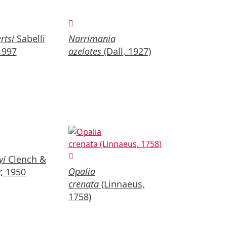
rtsi
Sabelli
Narrimania
1997
azelotes
(Dall, 1927)
yi
Clench &
Opalia
r, 1950
crenata
(Linnaeus,
1758)