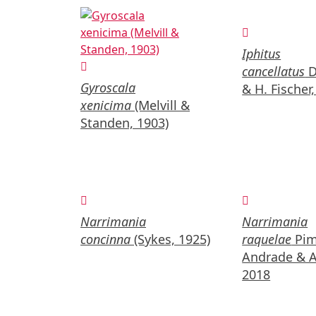
Iphitus
cancellatus
D
Gyroscala
& H. Fischer
xenicima
(Melvill &
Standen, 1903)
Narrimania
Narrimania
concinna
(Sykes, 1925)
raquelae
Pim
Andrade & A
2018