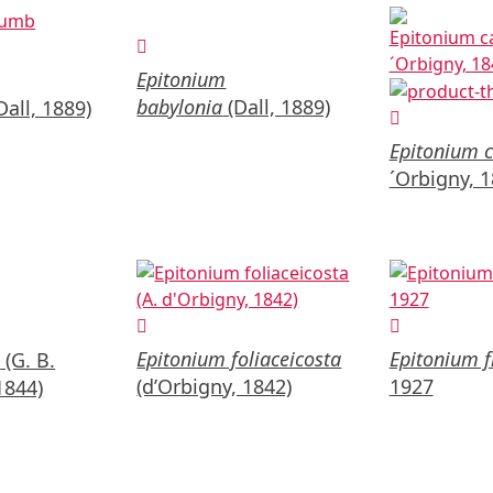
Epitonium
babylonia
(Dall, 1889)
Dall, 1889)
Epitonium 
´Orbigny, 1
Epitonium foliaceicosta
Epitonium 
m
(G. B.
(d’Orbigny, 1842)
1927
1844)