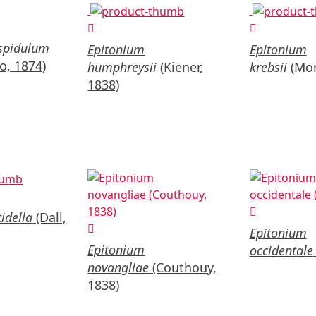
ispidulum
Epitonium
Epitonium
o, 1874)
humphreysii
(Kiener,
krebsii
(Mör
1838)
idella
(Dall,
Epitonium
Epitonium
occidentale
novangliae
(Couthouy,
1838)