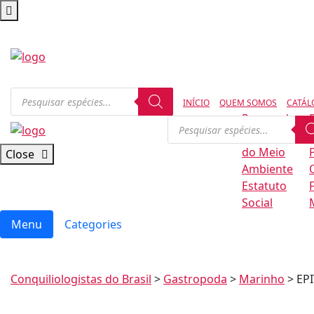
INÍCIO
QUEM SOMOS
CATÁL
Regras de
Conservação
B
do Meio
Close
Ambiente
Estatuto
Social
Menu
Categories
Conquiliologistas do Brasil
>
Gastropoda
>
Marinho
>
EP