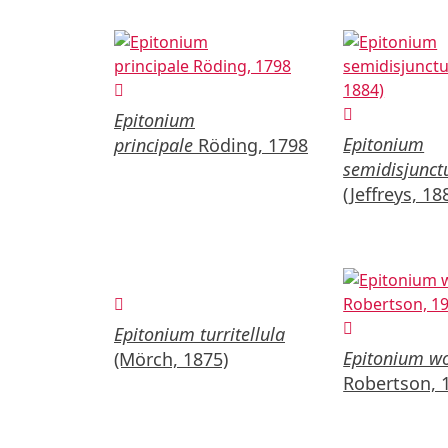
Epitonium
Epitonium
principale
Röding, 1798
semidisjunc
(Jeffreys, 18
Epitonium turritellula
Epitonium wo
(Mörch, 1875)
Robertson, 