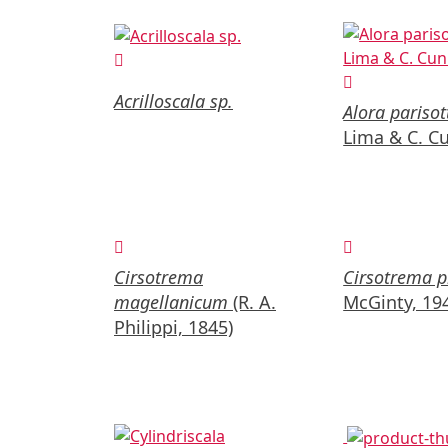
Acrilloscala sp.
Alora pariso
Lima & C. C
Cirsotrema
Cirsotrema pi
magellanicum
(R. A.
McGinty, 19
Philippi, 1845)