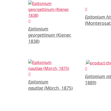
Epitonium h
(Monterosat
Epitonium
georgettinum
(Kiener,
1838)
Epitonium nit
Epitonium
1889)
nautlae
(Mörch, 1875)