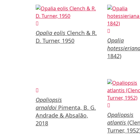
Opalia eolis
Clench & R.
Opalia
D. Turner, 1950
hotessierian
1842)
Opaliopsis
arnaldoi
Pimenta, B. G.
Opaliopsis
Andrade & Absalão,
atlantis
(Clen
2018
Turner, 1952