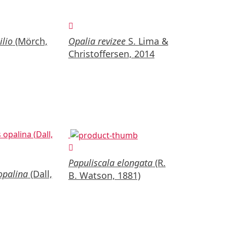
lio
(Mörch,
Opalia revizee
S. Lima &
Christoffersen, 2014
Papuliscala elongata
(R.
opalina
(Dall,
B. Watson, 1881)