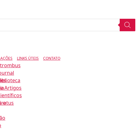
CAÇÕES
LINKS ÚTEIS
CONTATO
Strombus
ournal
des
iblioteca
ia
e Artigos
ientíficos
s e
iratus
ão
o