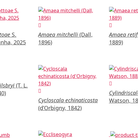
ttoae
S.
Amaea mitchelli
(Dall,
Amaea retif
unha, 2025
1896)
1889)
lsbryi
(T. L.
Cylindrisca
40)
Cycloscala echinaticosta
Watson, 18
(d’Orbigny, 1842)