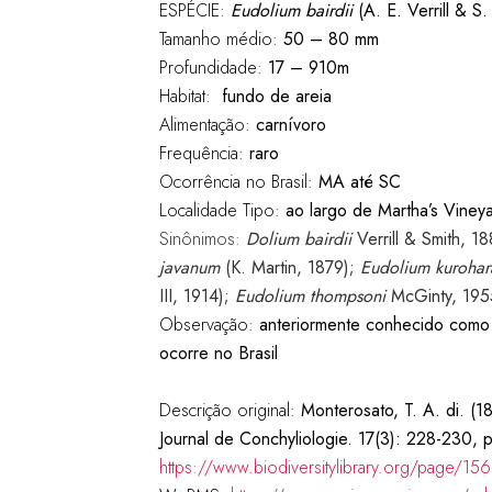
ESPÉCIE:
Eudolium bairdii
(A. E. Verrill & S.
Tamanho médio:
50 – 80 mm
Profundidade:
17 – 910m
Habitat:
fundo de areia
Alimentação:
carnívoro
Frequência:
raro
Ocorrência no Brasil:
MA até SC
Localidade Tipo:
ao largo de Martha’s Viney
Sinônimos:
Dolium
bairdii
Verrill
& Smith, 18
javanum
(K. Martin, 1879);
Eudolium
kurohar
III, 1914);
Eudolium thompsoni
McGinty, 19
Observação:
anteriormente conhecido como
ocorre no Brasil
Descrição original:
Monterosato, T. A. di. (
Journal de Conchyliologie. 17(3): 228-230, pl.
https://www.biodiversitylibrary.org/page/1