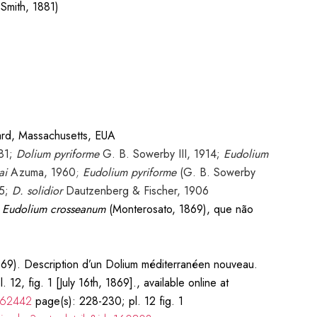
 Smith, 1881)
ard, Massachusetts, EUA
81;
Dolium pyriforme
G. B. Sowerby III, 1914;
Eudolium
ai
Azuma
, 1960
;
Eudolium pyriforme
(G. B. Sowerby
55;
D.
solidior
Dautzenberg & Fischer, 1906
Eudolium crosseanum
(Monterosato, 1869), que não
1869). Description d’un Dolium méditerranéen nouveau.
 12, fig. 1 [July 16th, 1869]., available online at
5662442
page(s): 228-230; pl. 12 fig. 1