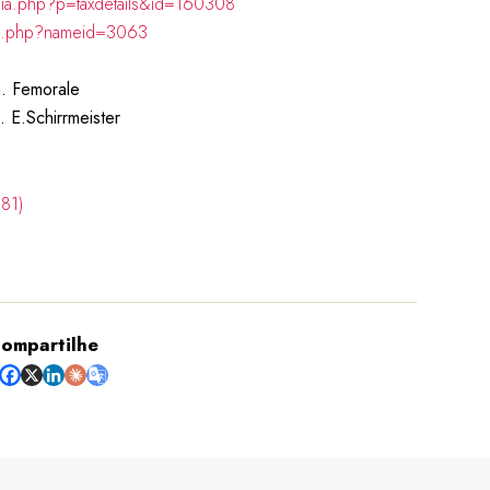
hia.php?p=taxdetails&id=160308
ch.php?nameid=3063
m. Femorale
. E.Schirrmeister
ompartilhe