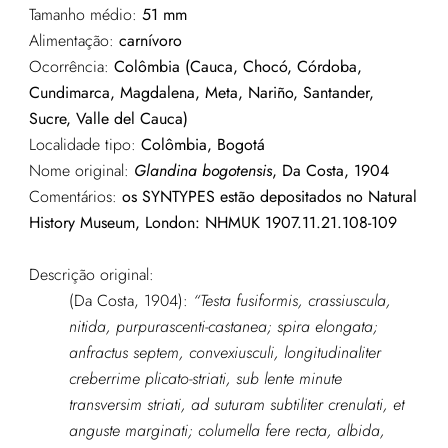
Tamanho médio:
51 mm
Alimentação:
carnívoro
Ocorrência:
Colômbia (Cauca, Chocó, Córdoba,
Cundimarca, Magdalena, Meta, Nariño, Santander,
Sucre, Valle del Cauca)
Localidade tipo:
Colômbia, Bogotá
Nome original:
Glandina bogotensis
, Da Costa, 1904
Comentários:
os SYNTYPES estão depositados no Natural
History Museum, London: NHMUK 1907.11.21.108-109
Descrição original:
(Da Costa, 1904):
“Testa fusiformis, crassiuscula,
nitida, purpurascenti-castanea; spira elongata;
anfractus septem, convexiusculi, longitudinaliter
creberrime plicato-striati, sub lente minute
transversim striati, ad suturam subtiliter crenulati, et
anguste marginati; columella fere recta, albida,