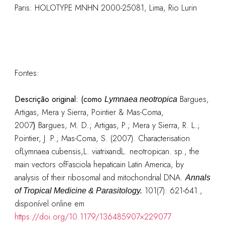
Paris: HOLOTYPE MNHN 2000-25081, Lima, Rio Lurin
Fontes:
Descrição original: (como
Bargues,
Lymnaea neotropica
Artigas, Mera y Sierra, Pointier & Mas-Coma,
2007
)
Bargues, M. D.; Artigas, P.; Mera y Sierra, R. L.;
Pointier, J. P.; Mas-Coma, S. (2007). Characterisation
ofLymnaea cubensis,L. viatrixandL. neotropican. sp., the
main vectors ofFasciola hepaticain Latin America, by
analysis of their ribosomal and mitochondrial DNA.
Annals
101(7): 621-641.
,
of Tropical Medicine & Parasitology.
disponível online em
https://doi.org/10.1179/136485907×229077