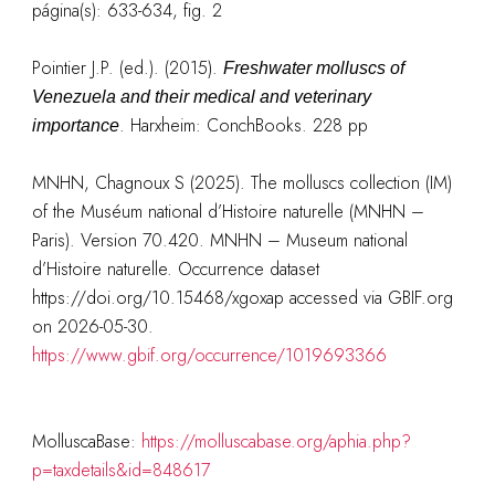
página(s): 633-634, fig. 2
Pointier J.P. (ed.). (2015).
Freshwater molluscs of
Venezuela and their medical and veterinary
. Harxheim: ConchBooks. 228 pp
importance
MNHN, Chagnoux S (2025). The molluscs collection (IM)
of the Muséum national d’Histoire naturelle (MNHN –
Paris). Version 70.420. MNHN – Museum national
d’Histoire naturelle. Occurrence dataset
https://doi.org/10.15468/xgoxap accessed via GBIF.org
on 2026-05-30.
https://www.gbif.org/occurrence/1019693366
MolluscaBase:
https://molluscabase.org/aphia.php?
p=taxdetails&id=848617