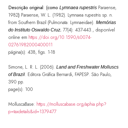
Descrição original: (como
Paraense,
Lymnaea rupestris
1982
)
Paraense, W. L. (1982). Lymnaea rupestris sp. n.
from Southern Brazil (Pulmonata: Lymnaeidae).
Memórias
77(4): 437-443.
, disponível
do Instituto Oswaldo Cruz.
online em
https://doi.org/10.1590/s0074-
02761982000400011
página(s): 438, figs. 1-18
Simone, L. R. L. (2006).
Land and Freshwater Molluscs
. Editora Gráfica Bernardi, FAPESP. São Paulo,
of Brazil
390 pp.
page(s): 100
MolluscaBase:
https://molluscabase.org/aphia.php?
p=taxdetails&id=1379477