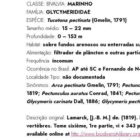
CLASSE: BIVALVIA:
MARINHO
FAMÍLIA:
GLYCYMERIDIDAE
ESPÉCIE:
Tucetona pectinata
(Gmelin, 1791)
Tamanho médio:
15 – 22 mm
Profundidade:
0 – 153 m
Habitat:
sobre
fundos arenosos ou enterradas su
Alimentação:
filtrador de plâncton e outras partí
Frequência:
incomum
Ocorrência no Brasil:
AP até SC e Fernando de N
Localidade Tipo:
não documentada
Sinônimos:
Arca pectinata
Gmelin, 1791;
Pectunc
1819;
Pectunculus auratus
Conrad, 1841;
Pectun
Glycymeris carinata
Dall, 1886;
Glycymeris pecti
Descrição original:
Lamarck, [J.-B. M.] de. (1819).
vertèbres. Tome sixième, 1re partie, vi + 343 pp
available online at
http://www.biodiversitylibrary.o