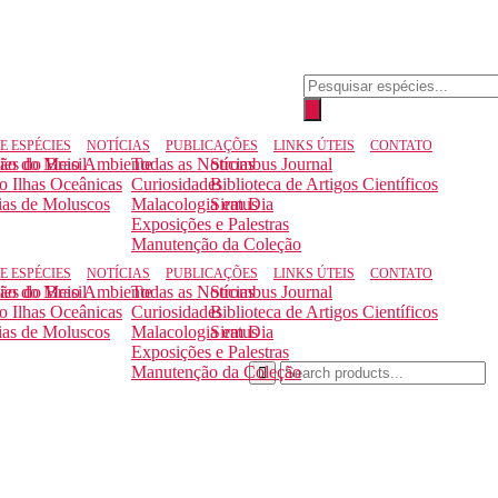
Pesquisar
produtos
E ESPÉCIES
NOTÍCIAS
PUBLICAÇÕES
LINKS ÚTEIS
CONTATO
ção do Meio Ambiente
ies do Brasil
Todas as Notícias
Strombus Journal
to Ilhas Oceânicas
Curiosidades
Biblioteca de Artigos Científicos
ias de Moluscos
Malacologia em Dia
Siratus
Exposições e Palestras
Manutenção da Coleção
E ESPÉCIES
NOTÍCIAS
PUBLICAÇÕES
LINKS ÚTEIS
CONTATO
ção do Meio Ambiente
ies do Brasil
Todas as Notícias
Strombus Journal
to Ilhas Oceânicas
Curiosidades
Biblioteca de Artigos Científicos
ias de Moluscos
Malacologia em Dia
Siratus
Exposições e Palestras
Manutenção da Coleção