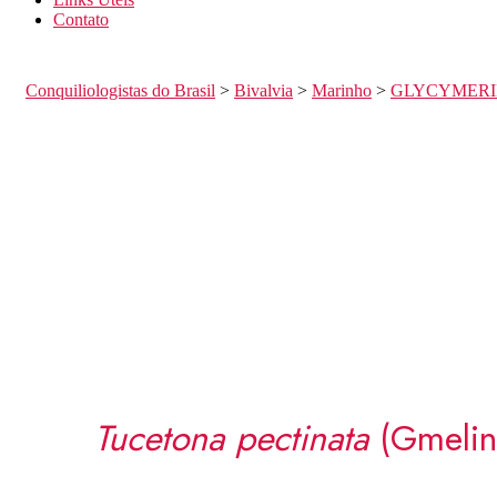
Contato
Conquiliologistas do Brasil
>
Bivalvia
>
Marinho
>
GLYCYMERI
Tucetona pectinata
(Gmelin