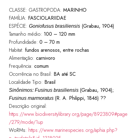
CLASSE: GASTROPODA:
MARINHO
FAMÍLIA:
FASCIOLARIIDAE
ESPÉCIE:
(Grabau, 1904)
Goniofusus brasiliensis
Tamanho médio:
100 – 120
mm
Profundidade:
0 – 70 m
Habitat:
fundos arenosos, entre rochas
Alimentação:
carnivoro
Frequência:
comum
Ocorrência no Brasil:
BA até SC
Localidade Tipo:
Brasil
(Grabau, 1904);
Sinônimos
:
Fusinus brasiliensis
(R. A. Philippi, 1846) ??
Fusinus marmoratus
Descrição original:
https://www.biodiversitylibrary.org/page/8923809#page
/279/mode/1up
WoRMs:
https://www.marinespecies.org/aphia.php?