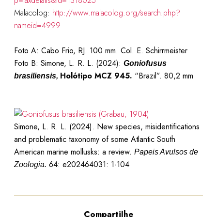
p=taxdetails&id=1318025
Malacolog:
http://www.malacolog.org/search.php?
nameid=4999
Foto A: Cabo Frio, RJ. 100 mm. Col. E. Schirrmeister
Foto B: Simone, L. R. L. (2024):
Goniofusus
Holótipo
MCZ 945.
“Brazil”. 80,2 mm
brasiliensis,
Simone, L. R. L. (2024). New species, misidentifications
and problematic taxonomy of some Atlantic South
American marine mollusks: a review.
Papeis Avulsos de
64: e202464031: 1-104
Zoologia.
Compartilhe