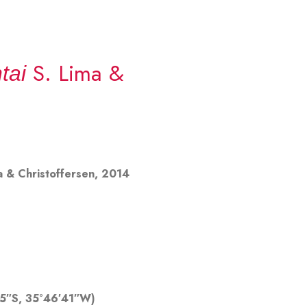
S. Lima &
tai
a & Christoffersen, 2014
′35″S, 35°46′41″W)