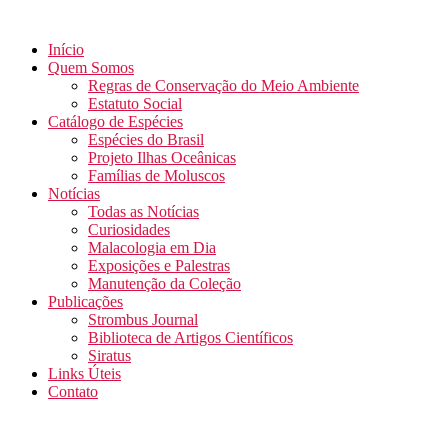
Início
Quem Somos
Regras de Conservação do Meio Ambiente
Estatuto Social
Catálogo de Espécies
Espécies do Brasil
Projeto Ilhas Oceânicas
Famílias de Moluscos
Notícias
Todas as Notícias
Curiosidades
Malacologia em Dia
Exposições e Palestras
Manutenção da Coleção
Publicações
Strombus Journal
Biblioteca de Artigos Científicos
Siratus
Links Úteis
Contato