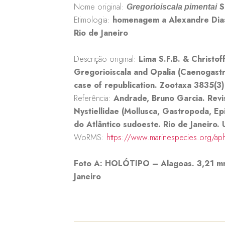
Nome original:
S.
Gregorioiscala pimentai
Etimologia:
homenagem a Alexandre Dias
Rio de Janeiro
Descrição original:
Lima S.F.B. & Christo
Gregorioiscala and Opalia (Caenogastro
case of republication. Zootaxa 3835(3)
Referência:
Andrade, Bruno Garcia. Revis
Nystiellidae (Mollusca, Gastropoda, Ep
do Atlântico sudoeste. Rio de Janeiro.
WoRMS:
https://www.marinespecies.org/ap
Foto A: HOLÓTIPO – Alagoas
. 3,21 
Janeiro