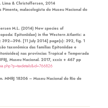
 Lima & Christoffersen, 2014
 Pimenta, malacologista do Museu Nacional do
ffersen M.L. (2014) New species of
poda: Epitoniidae) in the Western Atlantic: a
: 392–396. [11 July 2014] page(s): 392, fig. 1
ão taxonômica das famílias Epitoniidae e
itonioidea) nas províncias Tropical e Temperada
 UFRJ, Museu Nacional. 2017, xxxix + 467 pp
hia.php?p=taxdetails&id=766826
mm.
MNRJ 18306
–
Museu Nacional do Rio de