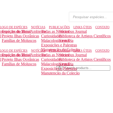
LOGO DE ESPÉCIES
NOTÍCIAS
PUBLICAÇÕES
LINKS ÚTEIS
CONTATO
nservação do Meio Ambiente
Espécies do Brasil
Todas as Notícias
Strombus Journal
l
Projeto Ilhas Oceânicas
Curiosidades
Biblioteca de Artigos Científicos
Famílias de Moluscos
Malacologia em Dia
Siratus
Exposições e Palestras
Manutenção da Coleção
LOGO DE ESPÉCIES
NOTÍCIAS
PUBLICAÇÕES
LINKS ÚTEIS
CONTATO
nservação do Meio Ambiente
Espécies do Brasil
Todas as Notícias
Strombus Journal
l
Projeto Ilhas Oceânicas
Curiosidades
Biblioteca de Artigos Científicos
Famílias de Moluscos
Malacologia em Dia
Siratus
Exposições e Palestras
Manutenção da Coleção