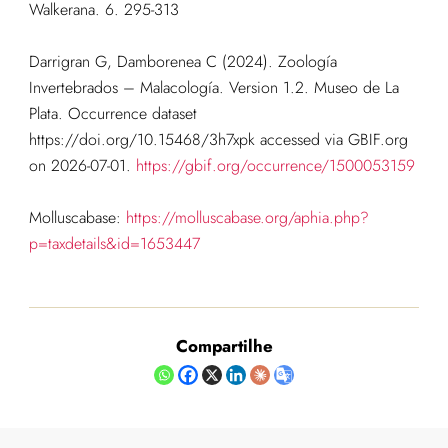
Walkerana. 6. 295-313
Darrigran G, Damborenea C (2024). Zoología
Invertebrados – Malacología. Version 1.2. Museo de La
Plata. Occurrence dataset
https://doi.org/10.15468/3h7xpk accessed via GBIF.org
on 2026-07-01.
https://gbif.org/occurrence/1500053159
Molluscabase:
https://molluscabase.org/aphia.php?
p=taxdetails&id=1653447
Compartilhe