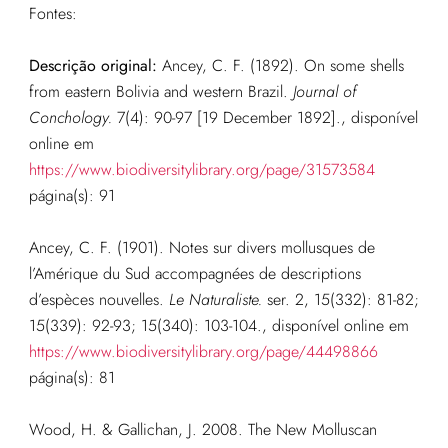
Fontes:
Descrição original:
Ancey, C. F. (1892). On some shells
from eastern Bolivia and western Brazil.
Journal of
Conchology.
7(4): 90-97 [19 December 1892].
, disponível
online em
https://www.biodiversitylibrary.org/page/31573584
página(s): 91
Ancey, C. F. (1901). Notes sur divers mollusques de
l’Amérique du Sud accompagnées de descriptions
d’espèces nouvelles.
Le Naturaliste.
ser. 2, 15(332): 81-82;
15(339): 92-93; 15(340): 103-104.
, disponível online em
https://www.biodiversitylibrary.org/page/44498866
página(s): 81
Wood, H. & Gallichan, J. 2008. The New Molluscan