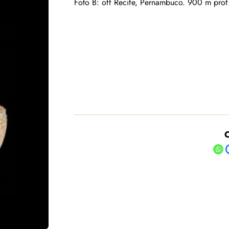
Foto B: off Recife, Pernambuco. 900 m pro
C