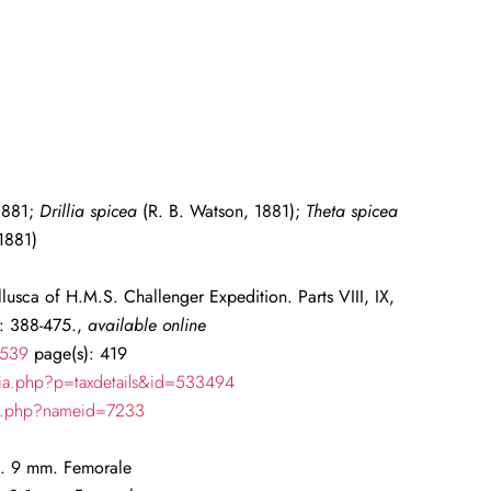
1881;
Drillia spicea
(R. B. Watson, 1881);
Theta spicea
1881)
usca of H.M.S. Challenger Expedition. Parts VIII, IX,
: 388-475.,
available online
8539
page(s): 419
hia.php?p=taxdetails&id=533494
ch.php?nameid=7233
f. 9 mm. Femorale