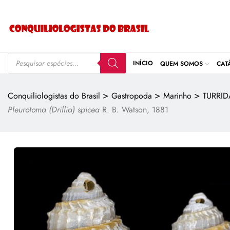
INÍCIO
QUEM SOMOS
CAT
>
>
>
Conquiliologistas do Brasil
Gastropoda
Marinho
TURRID
Pleurotoma (Drillia) spicea
R. B. Watson, 1881