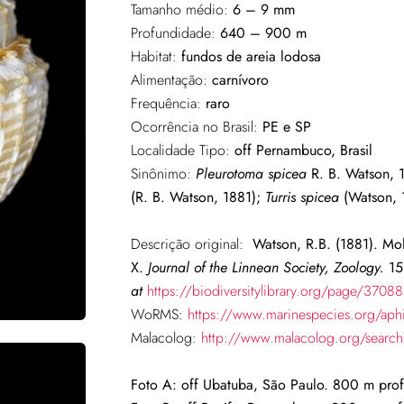
Tamanho médio:
6 – 9 mm
Profundidade:
640 – 900 m
Habitat:
fundos de areia lodosa
Alimentação:
carnívoro
Frequência:
raro
Ocorrência no Brasil:
PE e SP
Localidade Tipo:
off Pernambuco, Brasil
Sinônimo:
Pleurotoma spicea
R. B. Watson, 
(R. B. Watson, 1881);
Turris spicea
(Watson, 
Descrição original:
Watson, R.B. (1881). Moll
X.
Journal of the Linnean Society, Zoology.
15
at
https://biodiversitylibrary.org/page/3708
WoRMS:
https://www.marinespecies.org/ap
Malacolog:
http://www.malacolog.org/sear
Foto A: off Ubatuba, São Paulo. 800 m pro